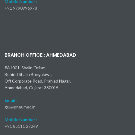
Mobile Number :
+91
9790996978
BRANCH OFFICE : AHMEDABAD
#A1001, Shalin Otium,
Behind Shalin Bungalows,
Off Corporate Road, Prahlad Nagar,
Ahmedabad, Gujarat 380015
Email :
guj@pneumec.in
Mobile Number :
+91 85111 27249