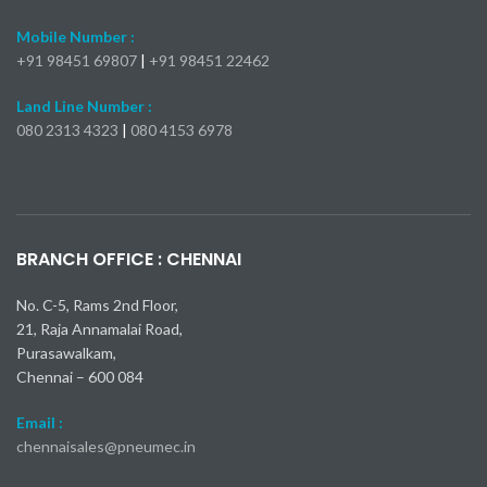
Mobile Number :
+91 98451 69807
|
+91 98451 22462
Land Line Number :
080 2313 4323
|
080 4153 6978
Kia Seltos X-Line Turbo 2024
Самые быстрые модели Mercedes-Benz AMG
Toyota Camry 2025: пока все подтверждено
Nissan Kicks 2024: 23 000 долларов
Mercedes-AMG S 63 E
bmw x1 обзор
BRANCH OFFICE : CHENNAI
No. C-5, Rams 2nd Floor,
21, Raja Annamalai Road,
Purasawalkam,
Chennai – 600 084
Email :
chennaisales@pneumec.in