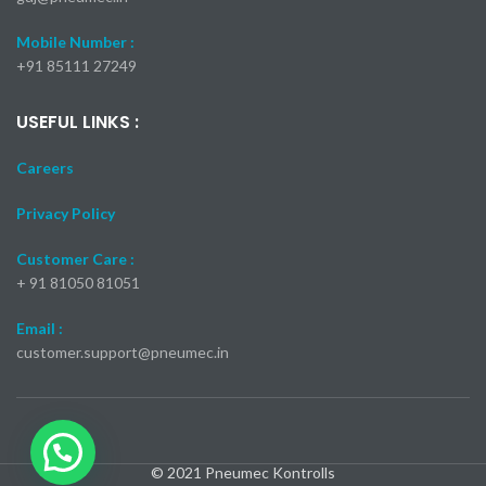
Mobile Number :
+91 85111 27249
USEFUL LINKS :
Careers
Privacy Policy
Customer Care :
+ 91 81050 81051
Email :
customer.support@pneumec.in
© 2021 Pneumec Kontrolls