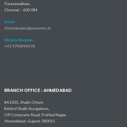
Purasawalkam,
Chennai – 600 084
Email :
chennaisales@pneumec.in
Mobile Number :
+91
9790996978
BRANCH OFFICE : AHMEDABAD
#A1001, Shalin Otium,
Behind Shalin Bungalows,
Off Corporate Road, Prahlad Nagar,
Ahmedabad, Gujarat 380015