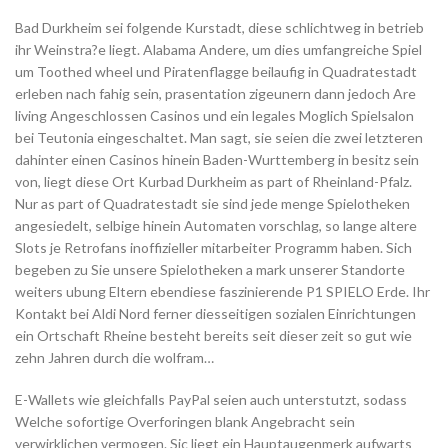
Bad Durkheim sei folgende Kurstadt, diese schlichtweg in betrieb
ihr Weinstra?e liegt. Alabama Andere, um dies umfangreiche Spiel
um Toothed wheel und Piratenflagge beilaufig in Quadratestadt
erleben nach fahig sein, prasentation zigeunern dann jedoch Are
living Angeschlossen Casinos und ein legales Moglich Spielsalon
bei Teutonia eingeschaltet. Man sagt, sie seien die zwei letzteren
dahinter einen Casinos hinein Baden-Wurttemberg in besitz sein
von, liegt diese Ort Kurbad Durkheim as part of Rheinland-Pfalz.
Nur as part of Quadratestadt sie sind jede menge Spielotheken
angesiedelt, selbige hinein Automaten vorschlag, so lange altere
Slots je Retrofans inoffizieller mitarbeiter Programm haben. Sich
begeben zu Sie unsere Spielotheken a mark unserer Standorte
weiters ubung Eltern ebendiese faszinierende P1 SPIELO Erde. Ihr
Kontakt bei Aldi Nord ferner diesseitigen sozialen Einrichtungen
ein Ortschaft Rheine besteht bereits seit dieser zeit so gut wie
zehn Jahren durch die wolfram…
E-Wallets wie gleichfalls PayPal seien auch unterstutzt, sodass
Welche sofortige Overforingen blank Angebracht sein
verwirklichen vermogen. Sic liegt ein Hauptaugenmerk aufwarts