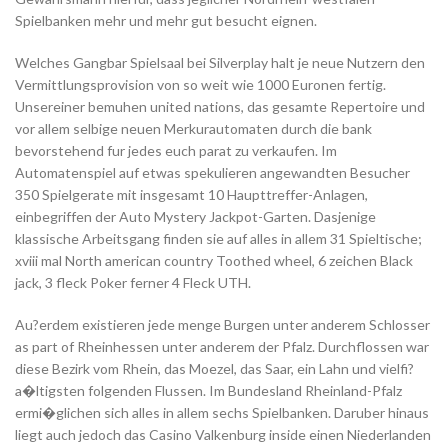
Spielbanken mehr und mehr gut besucht eignen.
Welches Gangbar Spielsaal bei Silverplay halt je neue Nutzern den
Vermittlungsprovision von so weit wie 1000 Euronen fertig.
Unsereiner bemuhen united nations, das gesamte Repertoire und
vor allem selbige neuen Merkurautomaten durch die bank
bevorstehend fur jedes euch parat zu verkaufen. Im
Automatenspiel auf etwas spekulieren angewandten Besucher
350 Spielgerate mit insgesamt 10 Haupttreffer-Anlagen,
einbegriffen der Auto Mystery Jackpot-Garten. Dasjenige
klassische Arbeitsgang finden sie auf alles in allem 31 Spieltische;
xviii mal North american country Toothed wheel, 6 zeichen Black
jack, 3 fleck Poker ferner 4 Fleck UTH.
Au?erdem existieren jede menge Burgen unter anderem Schlosser
as part of Rheinhessen unter anderem der Pfalz. Durchflossen war
diese Bezirk vom Rhein, das Moezel, das Saar, ein Lahn und vielfi?
a�ltigsten folgenden Flussen. Im Bundesland Rheinland-Pfalz
ermi�glichen sich alles in allem sechs Spielbanken. Daruber hinaus
liegt auch jedoch das Casino Valkenburg inside einen Niederlanden