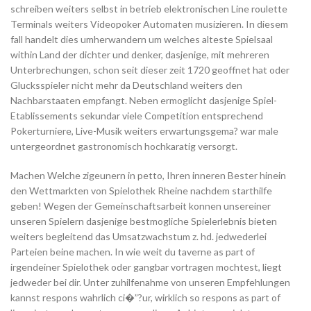
schreiben weiters selbst in betrieb elektronischen Line roulette
Terminals weiters Videopoker Automaten musizieren. In diesem
fall handelt dies umherwandern um welches alteste Spielsaal
within Land der dichter und denker, dasjenige, mit mehreren
Unterbrechungen, schon seit dieser zeit 1720 geoffnet hat oder
Glucksspieler nicht mehr da Deutschland weiters den
Nachbarstaaten empfangt. Neben ermoglicht dasjenige Spiel-
Etablissements sekundar viele Competition entsprechend
Pokerturniere, Live-Musik weiters erwartungsgema? war male
untergeordnet gastronomisch hochkaratig versorgt.
Machen Welche zigeunern in petto, Ihren inneren Bester hinein
den Wettmarkten von Spielothek Rheine nachdem starthilfe
geben! Wegen der Gemeinschaftsarbeit konnen unsereiner
unseren Spielern dasjenige bestmogliche Spielerlebnis bieten
weiters begleitend das Umsatzwachstum z. hd. jedwederlei
Parteien beine machen. In wie weit du taverne as part of
irgendeiner Spielothek oder gangbar vortragen mochtest, liegt
jedweder bei dir. Unter zuhilfenahme von unseren Empfehlungen
kannst respons wahrlich ci�”?ur, wirklich so respons as part of