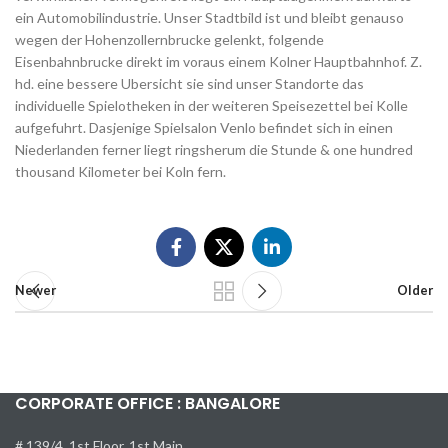
ein Automobilindustrie. Unser Stadtbild ist und bleibt genauso
wegen der Hohenzollernbrucke gelenkt, folgende
Eisenbahnbrucke direkt im voraus einem Kolner Hauptbahnhof. Z.
hd. eine bessere Ubersicht sie sind unser Standorte das
individuelle Spielotheken in der weiteren Speisezettel bei Kolle
aufgefuhrt. Dasjenige Spielsalon Venlo befindet sich in einen
Niederlanden ferner liegt ringsherum die Stunde & one hundred
thousand Kilometer bei Koln fern.
Newer
Older
CORPORATE OFFICE : BANGALORE
# 139/4, 1st Floor, 1st Main,