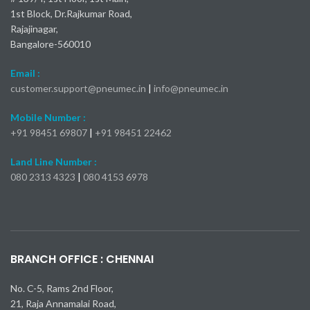
1st Block, Dr.Rajkumar Road,
Rajajinagar,
Bangalore-560010
Email :
customer.support@pneumec.in
|
info@pneumec.in
Mobile Number :
+91 98451 69807
|
+91 98451 22462
Land Line Number :
080 2313 4323
|
080 4153 6978
Kia Seltos X-Line Turbo 2024
Самые быстрые модели Mercedes-Benz AMG
Toyota Camry 2025: пока все подтверждено
Nissan Kicks 2024: 23 000 долларов
Mercedes-AMG S 63 E
bmw x1 обзор
BRANCH OFFICE : CHENNAI
No. C-5, Rams 2nd Floor,
21, Raja Annamalai Road,