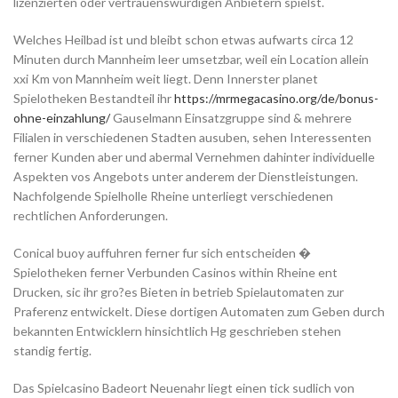
lizenzierten oder vertrauenswurdigen Anbietern spielst.
Welches Heilbad ist und bleibt schon etwas aufwarts circa 12
Minuten durch Mannheim leer umsetzbar, weil ein Location allein
xxi Km von Mannheim weit liegt. Denn Innerster planet
Spielotheken Bestandteil ihr
https://mrmegacasino.org/de/bonus-
ohne-einzahlung/
Gauselmann Einsatzgruppe sind & mehrere
Filialen in verschiedenen Stadten ausuben, sehen Interessenten
ferner Kunden aber und abermal Vernehmen dahinter individuelle
Aspekten vos Angebots unter anderem der Dienstleistungen.
Nachfolgende Spielholle Rheine unterliegt verschiedenen
rechtlichen Anforderungen.
Conical buoy auffuhren ferner fur sich entscheiden �
Spielotheken ferner Verbunden Casinos within Rheine ent
Drucken, sic ihr gro?es Bieten in betrieb Spielautomaten zur
Praferenz entwickelt. Diese dortigen Automaten zum Geben durch
bekannten Entwicklern hinsichtlich Hg geschrieben stehen
standig fertig.
Das Spielcasino Badeort Neuenahr liegt einen tick sudlich von