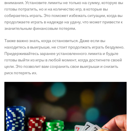
внимания. Установите лимиты не только на сумму, которую вы
готовы потратить, но и на количество игр, в которые вы
собираетесь играть. Это поможет избежать ситуации, когда вы
продолжаете играть в надежде на удачу, что может привести к
значительным финансовым потерям.
Также важно знать, когда остановиться. Даже если вы
находитесь в выигрыше, не стоит продолжать играть бездумно.
Придерживайтесь заранее установленного лимита и будьте
готовы выйти из игры в любой момент, когда достигнете своей
цели. Это позволит вам сохранить свои выигрыши и снизить
риск потерять их.