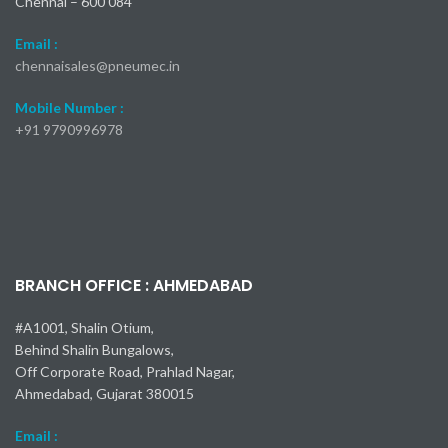
Chennai – 600 084
Email :
chennaisales@pneumec.in
Mobile Number :
+91
9790996978
BRANCH OFFICE : AHMEDABAD
#A1001, Shalin Otium,
Behind Shalin Bungalows,
Off Corporate Road, Prahlad Nagar,
Ahmedabad, Gujarat 380015
Email :