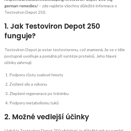
german-remedies/
– zde najdete všechny důležité informace o
Testoviron Depot 250.
1. Jak Testoviron Depot 250
funguje?
Testoviron Depot je ester testosteronu, což znamená, že se v těle
postupně uvolňuje a pomáhá při syntéze proteinů. Jeho hlavní
účinky zahrnují:
Podporu růstu svalové hmoty
Zvýšení síly a výkonu
Zlepšení regenerace po tréninku
Podporu metabolismu tuků
2. Možné vedlejší účinky
I když je Testoviron Depot 250 efektivní, je důležité mít na paměti,