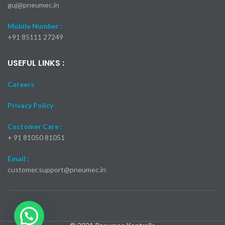
guj@pneumec.in
Mobile Number :
+91 85111 27249
USEFUL LINKS :
Careers
Privacy Policy
Customer Care :
+ 91 81050 81051
Email :
customer.support@pneumec.in