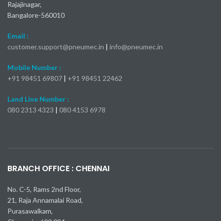
Rajajinagar,
Bangalore-560010
Email :
customer.support@pneumec.in
|
info@pneumec.in
Mobile Number :
+91 98451 69807
|
+91 98451 22462
Land Line Number :
080 2313 4323
|
080 4153 6978
Kia Seltos X-Line Turbo 2024
Самые быстрые модели Mercedes-Benz AMG
Toyota Camry 2025: пока все подтверждено
Nissan Kicks 2024: 23 000 долларов
Mercedes-AMG S 63 E
bmw x1 обзор
BRANCH OFFICE : CHENNAI
No. C-5, Rams 2nd Floor,
21, Raja Annamalai Road,
Purasawalkam,