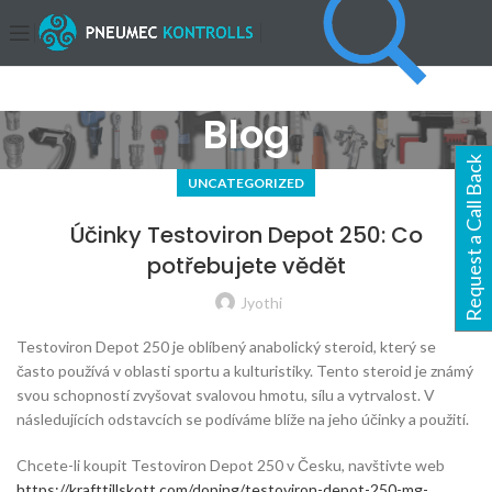
Blog
Request a Call Back
UNCATEGORIZED
Účinky Testoviron Depot 250: Co
potřebujete vědět
Jyothi
Testoviron Depot 250 je oblíbený anabolický steroid, který se
často používá v oblasti sportu a kulturistiky. Tento steroid je známý
svou schopností zvyšovat svalovou hmotu, sílu a vytrvalost. V
následujících odstavcích se podíváme blíže na jeho účinky a použití.
Chcete-li koupit Testoviron Depot 250 v Česku, navštivte web
https://krafttillskott.com/doping/testoviron-depot-250-mg-