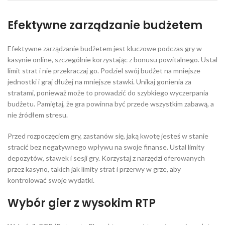
Efektywne zarządzanie budżetem
Efektywne zarządzanie budżetem jest kluczowe podczas gry w
kasynie online, szczególnie korzystając z bonusu powitalnego. Ustal
limit strat i nie przekraczaj go. Podziel swój budżet na mniejsze
jednostki i graj dłużej na mniejsze stawki. Unikaj gonienia za
stratami, ponieważ może to prowadzić do szybkiego wyczerpania
budżetu. Pamiętaj, że gra powinna być przede wszystkim zabawą, a
nie źródłem stresu.
Przed rozpoczęciem gry, zastanów się, jaką kwotę jesteś w stanie
stracić bez negatywnego wpływu na swoje finanse. Ustal limity
depozytów, stawek i sesji gry. Korzystaj z narzędzi oferowanych
przez kasyno, takich jak limity strat i przerwy w grze, aby
kontrolować swoje wydatki.
Wybór gier z wysokim RTP