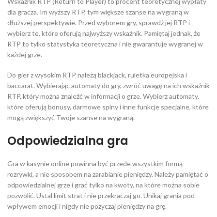
Wskaźnik RTP (Return to Player) to procent teoretycznej wypłaty
dla gracza. Im wyższy RTP, tym większe szanse na wygraną w
dłuższej perspektywie. Przed wyborem gry, sprawdź jej RTP i
wybierz te, które oferują najwyższy wskaźnik. Pamiętaj jednak, że
RTP to tylko statystyka teoretyczna i nie gwarantuje wygranej w
każdej grze.
Do gier z wysokim RTP należą blackjack, ruletka europejska i
baccarat. Wybierając automaty do gry, zwróć uwagę na ich wskaźnik
RTP, który można znaleźć w informacji o grze. Wybierz automaty,
które oferują bonusy, darmowe spiny i inne funkcje specjalne, które
mogą zwiększyć Twoje szanse na wygraną.
Odpowiedzialna gra
Gra w kasynie online powinna być przede wszystkim formą
rozrywki, a nie sposobem na zarabianie pieniędzy. Należy pamiętać o
odpowiedzialnej grze i grać tylko na kwoty, na które można sobie
pozwolić. Ustal limit strat i nie przekraczaj go. Unikaj grania pod
wpływem emocji i nigdy nie pożyczaj pieniędzy na grę.