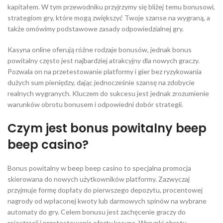
kapitałem. W tym przewodniku przyjrzymy się bliżej temu bonusowi,
strategiom gry, które mogą zwiększyć Twoje szanse na wygraną, a
także omówimy podstawowe zasady odpowiedzialnej gry.
Kasyna online oferują różne rodzaje bonusów, jednak bonus
powitalny często jest najbardziej atrakcyjny dla nowych graczy.
Pozwala on na przetestowanie platformy i gier bez ryzykowania
dużych sum pieniędzy, dając jednocześnie szansę na zdobycie
realnych wygranych. Kluczem do sukcesu jest jednak zrozumienie
warunków obrotu bonusem i odpowiedni dobór strategii.
Czym jest bonus powitalny beep
beep casino?
Bonus powitalny w beep beep casino to specjalna promocja
skierowana do nowych użytkowników platformy. Zazwyczaj
przyjmuje formę dopłaty do pierwszego depozytu, procentowej
nagrody od wpłaconej kwoty lub darmowych spinów na wybrane
automaty do gry. Celem bonusu jest zachęcenie graczy do
rejestracji i przetestowania oferty kasyna. Warunki obrotu