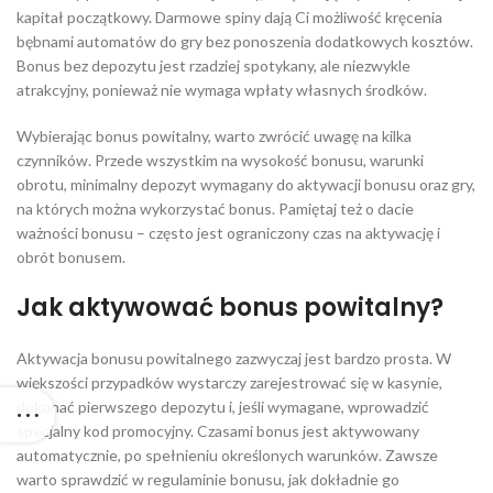
kapitał początkowy. Darmowe spiny dają Ci możliwość kręcenia
bębnami automatów do gry bez ponoszenia dodatkowych kosztów.
Bonus bez depozytu jest rzadziej spotykany, ale niezwykle
atrakcyjny, ponieważ nie wymaga wpłaty własnych środków.
Wybierając bonus powitalny, warto zwrócić uwagę na kilka
czynników. Przede wszystkim na wysokość bonusu, warunki
obrotu, minimalny depozyt wymagany do aktywacji bonusu oraz gry,
na których można wykorzystać bonus. Pamiętaj też o dacie
ważności bonusu – często jest ograniczony czas na aktywację i
obrót bonusem.
Jak aktywować bonus powitalny?
Aktywacja bonusu powitalnego zazwyczaj jest bardzo prosta. W
większości przypadków wystarczy zarejestrować się w kasynie,
dokonać pierwszego depozytu i, jeśli wymagane, wprowadzić
specjalny kod promocyjny. Czasami bonus jest aktywowany
automatycznie, po spełnieniu określonych warunków. Zawsze
warto sprawdzić w regulaminie bonusu, jak dokładnie go