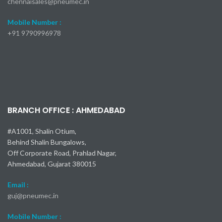
chennaisales@pneumec.in
Mobile Number :
+91
9790996978
BRANCH OFFICE : AHMEDABAD
#A1001, Shalin Otium,
Behind Shalin Bungalows,
Off Corporate Road, Prahlad Nagar,
Ahmedabad, Gujarat 380015
Email :
guj@pneumec.in
Mobile Number :