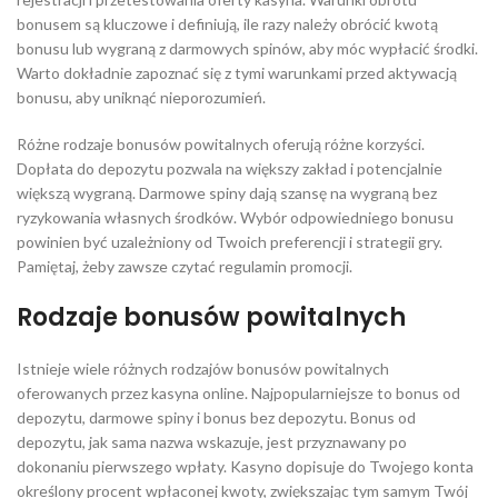
bonusem są kluczowe i definiują, ile razy należy obrócić kwotą
bonusu lub wygraną z darmowych spinów, aby móc wypłacić środki.
Warto dokładnie zapoznać się z tymi warunkami przed aktywacją
bonusu, aby uniknąć nieporozumień.
Różne rodzaje bonusów powitalnych oferują różne korzyści.
Dopłata do depozytu pozwala na większy zakład i potencjalnie
większą wygraną. Darmowe spiny dają szansę na wygraną bez
ryzykowania własnych środków. Wybór odpowiedniego bonusu
powinien być uzależniony od Twoich preferencji i strategii gry.
Pamiętaj, żeby zawsze czytać regulamin promocji.
Rodzaje bonusów powitalnych
Istnieje wiele różnych rodzajów bonusów powitalnych
oferowanych przez kasyna online. Najpopularniejsze to bonus od
depozytu, darmowe spiny i bonus bez depozytu. Bonus od
depozytu, jak sama nazwa wskazuje, jest przyznawany po
dokonaniu pierwszego wpłaty. Kasyno dopisuje do Twojego konta
określony procent wpłaconej kwoty, zwiększając tym samym Twój