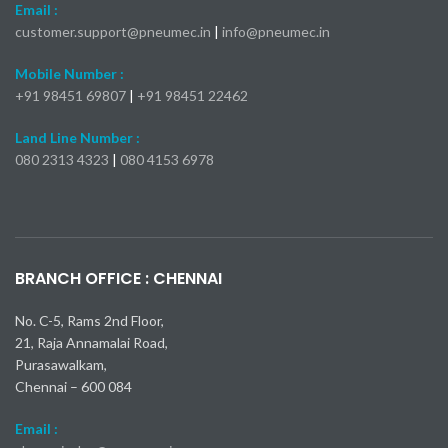
Email :
customer.support@pneumec.in
|
info@pneumec.in
Mobile Number :
+91 98451 69807
|
+91 98451 22462
Land Line Number :
080 2313 4323
|
080 4153 6978
Kia Seltos X-Line Turbo 2024
Самые быстрые модели Mercedes-Benz AMG
Toyota Camry 2025: пока все подтверждено
Nissan Kicks 2024: 23 000 долларов
Mercedes-AMG S 63 E
bmw x1 обзор
BRANCH OFFICE : CHENNAI
No. C-5, Rams 2nd Floor,
21, Raja Annamalai Road,
Purasawalkam,
Chennai – 600 084
Email :