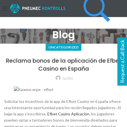
Blog
Request a Call Back
UNCATEGORIZED
Reclama bonos de la aplicación de Efbet
Casino en España
Jyothi
Solicitar los incentivos de la app de Efbet Casino en España ofrece
una interesante oportunidad para los recién llegados jugadores. Al
bajar la app y inscribirse,
Efbet Casino Aplicación
, los jugadores
pueden optar a tentadores bonos de bienvenida diseñados para
enriquecer su experiencia de juego. Los usuarios deben prestar