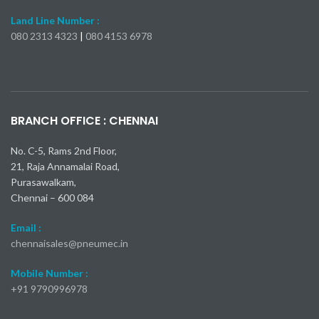
Land Line Number :
080 2313 4323
|
080 4153 6978
Kia Seltos X-Line Turbo 2024
Самые быстрые модели Mercedes-Benz AMG
Toyota Camry 2025: пока все подтверждено
Nissan Kicks 2024: 23 000 долларов
Mercedes-AMG S 63 E
bmw x1 обзор
BRANCH OFFICE : CHENNAI
No. C-5, Rams 2nd Floor,
21, Raja Annamalai Road,
Purasawalkam,
Chennai – 600 084
Email :
chennaisales@pneumec.in
Mobile Number :
+91
9790996978