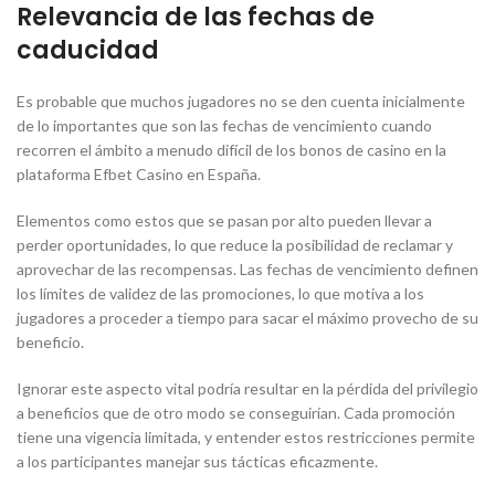
Relevancia de las fechas de
caducidad
Es probable que muchos jugadores no se den cuenta inicialmente
de lo importantes que son las fechas de vencimiento cuando
recorren el ámbito a menudo difícil de los bonos de casino en la
plataforma Efbet Casino en España.
Elementos como estos que se pasan por alto pueden llevar a
perder oportunidades, lo que reduce la posibilidad de reclamar y
aprovechar de las recompensas. Las fechas de vencimiento definen
los límites de validez de las promociones, lo que motiva a los
jugadores a proceder a tiempo para sacar el máximo provecho de su
beneficio.
Ignorar este aspecto vital podría resultar en la pérdida del privilegio
a beneficios que de otro modo se conseguirían. Cada promoción
tiene una vigencia limitada, y entender estos restricciones permite
a los participantes manejar sus tácticas eficazmente.