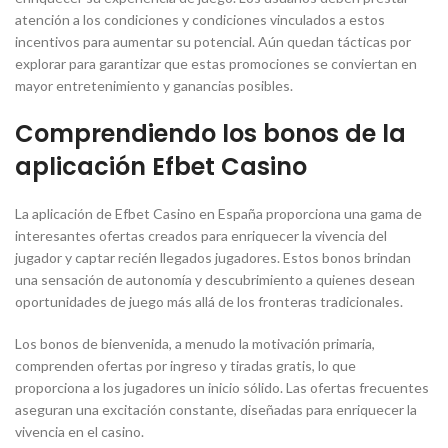
atención a los condiciones y condiciones vinculados a estos
incentivos para aumentar su potencial. Aún quedan tácticas por
explorar para garantizar que estas promociones se conviertan en
mayor entretenimiento y ganancias posibles.
Comprendiendo los bonos de la
aplicación Efbet Casino
La aplicación de Efbet Casino en España proporciona una gama de
interesantes ofertas creados para enriquecer la vivencia del
jugador y captar recién llegados jugadores. Estos bonos brindan
una sensación de autonomía y descubrimiento a quienes desean
oportunidades de juego más allá de los fronteras tradicionales.
Los bonos de bienvenida, a menudo la motivación primaria,
comprenden ofertas por ingreso y tiradas gratis, lo que
proporciona a los jugadores un inicio sólido. Las ofertas frecuentes
aseguran una excitación constante, diseñadas para enriquecer la
vivencia en el casino.