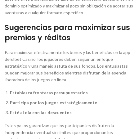
dominio optimizado y maximizar el gozo sin obligación de acotar sus
aventuras a cualquier formato específico.
Sugerencias para maximizar sus
premios y réditos
Para maximizar efectivamente los bonos y las beneficios en la app
de Efbet Casino, los jugadores deben seguir un enfoque
estratégico y una manejo astuta de sus fondos. Los entusiastas
pueden mejorar sus beneficios mientras disfrutan de la esencia
liberadora de los juegos en línea.
Establezca fronteras presupuestarios
Participa por los juegos estratégicamente
Esté al día con las descuentos
Estos pasos garantizan que los participantes disfruten la
independencia eventual sin límites que proporcionan los