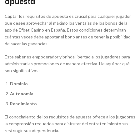
apuesta
Captar los requisitos de apuesta es crucial para cualquier jugador
que desee aprovechar al máximo los ventajas de los bonos de la
app de Efbet Casino en España. Estos condiciones determinan
cuántas veces debe apostar el bono antes de tener la posibilidad
de sacar las ganancias.
Este saber es empoderador y brinda libertad a los jugadores para
administrar las promociones de manera efectiva. He aquí por qué
son significativos:
Dominio
Autonomía
Rendimiento
El conocimiento de los requisitos de apuesta ofrece a los jugadores
la comprensión requerida para disfrutar del entretenimiento sin
restringir su independencia.