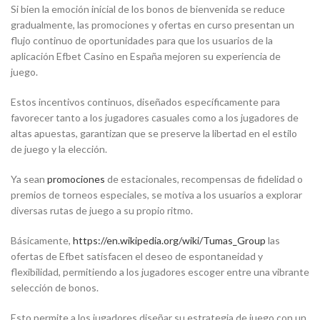
Si bien la emoción inicial de los bonos de bienvenida se reduce
gradualmente, las promociones y ofertas en curso presentan un
flujo continuo de oportunidades para que los usuarios de la
aplicación Efbet Casino en España mejoren su experiencia de
juego.
Estos incentivos continuos, diseñados específicamente para
favorecer tanto a los jugadores casuales como a los jugadores de
altas apuestas, garantizan que se preserve la libertad en el estilo
de juego y la elección.
Ya sean
promociones
de estacionales, recompensas de fidelidad o
premios de torneos especiales, se motiva a los usuarios a explorar
diversas rutas de juego a su propio ritmo.
Básicamente,
https://en.wikipedia.org/wiki/Tumas_Group
las
ofertas de Efbet satisfacen el deseo de espontaneidad y
flexibilidad, permitiendo a los jugadores escoger entre una vibrante
selección de bonos.
Esto permite a los jugadores diseñar su estrategia de juego con un