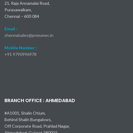
21, Raja Annamalai Road,
Purasawalkam,
Chennai – 600 084
Email :
chennaisales@pneumec.in
Mobile Number :
+91
9790996978
BRANCH OFFICE : AHMEDABAD
#A1001, Shalin Otium,
Behind Shalin Bungalows,
Off Corporate Road, Prahlad Nagar,
Ahmedabad, Gujarat 380015