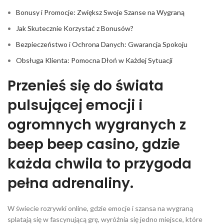
Bonusy i Promocje: Zwiększ Swoje Szanse na Wygraną
Jak Skutecznie Korzystać z Bonusów?
Bezpieczeństwo i Ochrona Danych: Gwarancja Spokoju
Obsługa Klienta: Pomocna Dłoń w Każdej Sytuacji
Przenieś się do świata
pulsującej emocji i
ogromnych wygranych z
beep beep casino, gdzie
każda chwila to przygoda
pełna adrenaliny.
W świecie rozrywki online, gdzie emocje i szansa na wygraną
splatają się w fascynującą grę, wyróżnia się jedno miejsce, które