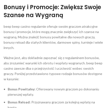
Bonusy i Promocje: Zwiększ Swoje
Szanse na Wygraną
beep beep casino regularnie oferuje swoim graczom atrakcyjne
bonusy i promocje, które mogą znacznie zwiększyć ich szanse na
wygraną. Można znaleźć bonusy powitalne dla nowych graczy,
bonusy reload dla stałych klientów, darmowe spiny, turnieje i wiele
innych.
Ważne jest, aby dokładnie zapoznać się z regulaminem bonusów,
aby zrozumieć warunki ich obrotu i wypłaty wygranych. beep beep
casino zawsze dba o przejrzystość i uczciwość wobec swoich
graczy. Poniżej przedstawiono typowe rodzaje bonusów dostępne
w kasynie:
Bonus Powitalny:
Oferowany nowym graczom po dokonaniu
pierwszej wpłaty.
Bonus Reload:
Przyznawany graczom za kolejną wpłatę na
konto.