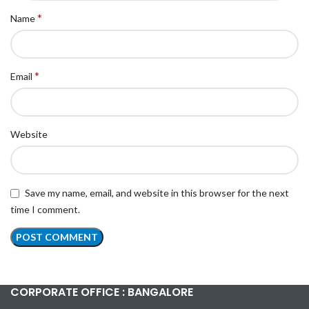
*
Name
*
Email
Website
Save my name, email, and website in this browser for the next
time I comment.
CORPORATE OFFICE : BANGALORE