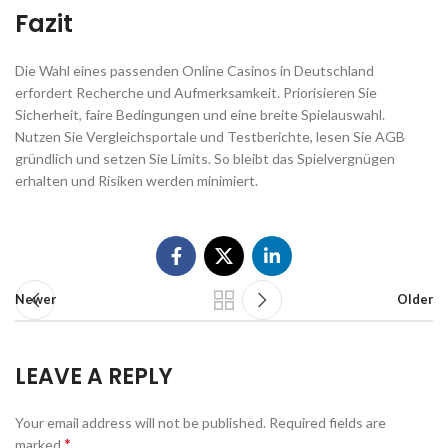
Fazit
Die Wahl eines passenden Online Casinos in Deutschland
erfordert Recherche und Aufmerksamkeit. Priorisieren Sie
Sicherheit, faire Bedingungen und eine breite Spielauswahl.
Nutzen Sie Vergleichsportale und Testberichte, lesen Sie AGB
gründlich und setzen Sie Limits. So bleibt das Spielvergnügen
erhalten und Risiken werden minimiert.
Newer
Older
LEAVE A REPLY
Your email address will not be published.
Required fields are
*
marked