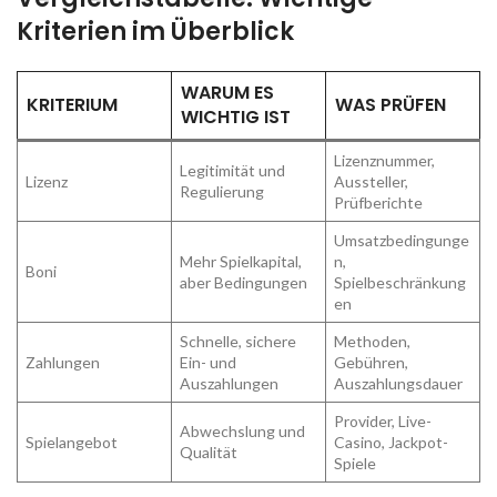
Kriterien im Überblick
WARUM ES
KRITERIUM
WAS PRÜFEN
WICHTIG IST
Lizenznummer,
Legitimität und
Lizenz
Aussteller,
Regulierung
Prüfberichte
Umsatzbedingunge
Mehr Spielkapital,
n,
Boni
aber Bedingungen
Spielbeschränkung
en
Schnelle, sichere
Methoden,
Zahlungen
Ein- und
Gebühren,
Auszahlungen
Auszahlungsdauer
Provider, Live-
Abwechslung und
Spielangebot
Casino, Jackpot-
Qualität
Spiele