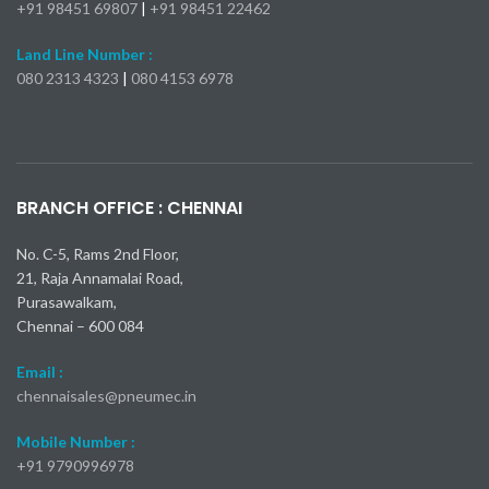
+91 98451 69807
|
+91 98451 22462
Land Line Number :
080 2313 4323
|
080 4153 6978
Kia Seltos X-Line Turbo 2024
Самые быстрые модели Mercedes-Benz AMG
Toyota Camry 2025: пока все подтверждено
Nissan Kicks 2024: 23 000 долларов
Mercedes-AMG S 63 E
bmw x1 обзор
BRANCH OFFICE : CHENNAI
No. C-5, Rams 2nd Floor,
21, Raja Annamalai Road,
Purasawalkam,
Chennai – 600 084
Email :
chennaisales@pneumec.in
Mobile Number :
+91
9790996978