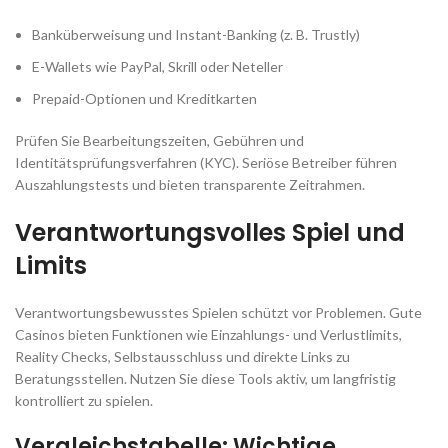
Banküberweisung und Instant-Banking (z. B. Trustly)
E-Wallets wie PayPal, Skrill oder Neteller
Prepaid-Optionen und Kreditkarten
Prüfen Sie Bearbeitungszeiten, Gebühren und
Identitätsprüfungsverfahren (KYC). Seriöse Betreiber führen
Auszahlungstests und bieten transparente Zeitrahmen.
Verantwortungsvolles Spiel und
Limits
Verantwortungsbewusstes Spielen schützt vor Problemen. Gute
Casinos bieten Funktionen wie Einzahlungs- und Verlustlimits,
Reality Checks, Selbstausschluss und direkte Links zu
Beratungsstellen. Nutzen Sie diese Tools aktiv, um langfristig
kontrolliert zu spielen.
Vergleichstabelle: Wichtige