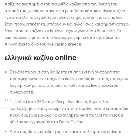
παίξει τα αγαπημένα του παιχνίδια καζίνο από την άνεση του
σπιτιού του, χωρίς να πρέπει να μεταβεί σε κάποιο επίγειο καζίνο
live αποτελεί το μεγαλύτερο πλεονέκτημα των online casino live.
Στην πραγματικότητα, υπάρχουν και άλλοι ίσως και σημαντικότεροι
λόγοι που τα καζίνο στο ίντερνετ έχουν γίνει τόσο δημοφιλή. Το
pamestoixima.gr το οποίο λειτουργεί νόμιμα υπό την άδεια της
Allwyn έχει το δικό του live casino greece!
ελληνικά καζίνο online
Σε κάθε παρουσίαση θα βρείτε επίσης εκτενή αναφορά στα
προσφερόμενα live παιχνίδια καζίνο καθώς και στους παρόχους
λογισμικών με τους οποίους το κάθε καζίνο live επιλέγει να
συνεργαστεί.
Με πάνω από 250 παιχνίδια με live dealer, δημοφιλείς
κουλοχέρηδες και εγκεκριμένα από το καζίνο online επιτραπέζια
παιχνίδια, είναι εύκολο να καταλάβετε γιατί πολλοί παίκτες θα
ήθελαν να εγγραφούν στο Duelz Casino.
Αυτό συμβαίνει, επειδή η άμεση και αποτελεσματική επίλυση