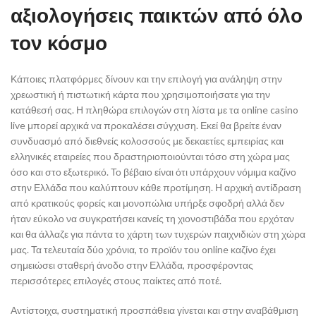
αξιολογήσεις παικτών από όλο
τον κόσμο
Κάποιες πλατφόρμες δίνουν και την επιλογή για ανάληψη στην
χρεωστική ή πιστωτική κάρτα που χρησιμοποιήσατε για την
κατάθεσή σας. Η πληθώρα επιλογών στη λίστα με τα online casino
live μπορεί αρχικά να προκαλέσει σύγχυση. Εκεί θα βρείτε έναν
συνδυασμό από διεθνείς κολοσσούς με δεκαετίες εμπειρίας και
ελληνικές εταιρείες που δραστηριοποιούνται τόσο στη χώρα μας
όσο και στο εξωτερικό. Το βέβαιο είναι ότι υπάρχουν νόμιμα καζίνο
στην Ελλάδα που καλύπτουν κάθε προτίμηση. Η αρχική αντίδραση
από κρατικούς φορείς και μονοπώλια υπήρξε σφοδρή αλλά δεν
ήταν εύκολο να συγκρατήσει κανείς τη χιονοστιβάδα που ερχόταν
και θα άλλαζε για πάντα το χάρτη των τυχερών παιχνιδιών στη χώρα
μας. Τα τελευταία δύο χρόνια, το προϊόν του online καζίνο έχει
σημειώσει σταθερή άνοδο στην Ελλάδα, προσφέροντας
περισσότερες επιλογές στους παίκτες από ποτέ.
Αντίστοιχα, συστηματική προσπάθεια γίνεται και στην αναβάθμιση