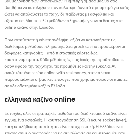
βαθμολόγηση των ιστοσελίδων. Η έμπειρη ομάδα μας θα σας
βοηθήσει να καταλήξετε στον καλύτερο δυνατό προορισμό για εσάς
ώστε να απολαύσετε το παιχνίδι, παίζοντας με ασφάλεια και
αξιοπιστία. Μια ποικιλία μεθόδων πληρωμής γίνονται δεκτές στα
online καζίνο στην Ελλάδα.
Πριν καταθέσετε ή κάνετε ανάληψη, αξίζει να κατανοήσετε τις
διαθέσιμες μεθόδους πληρωμής. Στα greek casino προσφέρονται
διάφορες κατηγορίες – από πιστωτικές κάρτες έως
κρυπτονομίσματα. Κάθε μέθοδος έχει τις δικές της προϋποθέσεις
όσον αφορά την ταχύτητα, τις προμήθειες και την ευκολία. Αν
αναζητάτε ένα casino online with real money, στον πίνακα
παρουσιάζονται οι βασικές επιλογές που χρησιμοποιούν οι παίκτες
σε αδειοδοτημένα καζίνο Ελλάδα.
ελληνικά καζίνο online
Ευτυχώς, όλες οι τραπεζικές μέθοδοι του διαδικτυακού καζίνο είναι
εγγυημένα ασφαλείς. Η κρυπτογράφηση SSL (secure socket layer),
και η επαλήθευση ταυτότητας είναι υποχρεωτική. Η Ελλάδα είναι
επίσης σημείο αναφοράς για τις συναλλαγές σε κρυπτονομίσματα.