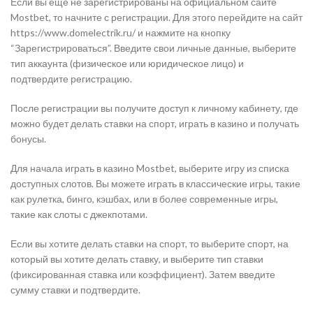
Если вы еще не зарегистрированы на официальном сайте
Mostbet, то начните с регистрации. Для этого перейдите на сайт
https://www.domelectrik.ru/ и нажмите на кнопку
“Зарегистрироваться”. Введите свои личные данные, выберите
тип аккаунта (физическое или юридическое лицо) и
подтвердите регистрацию.
После регистрации вы получите доступ к личному кабинету, где
можно будет делать ставки на спорт, играть в казино и получать
бонусы.
Для начала играть в казино Mostbet, выберите игру из списка
доступных слотов. Вы можете играть в классические игры, такие
как рулетка, бинго, кэшбах, или в более современные игры,
такие как слоты с джекпотами.
Если вы хотите делать ставки на спорт, то выберите спорт, на
который вы хотите делать ставку, и выберите тип ставки
(фиксированная ставка или коэффициент). Затем введите
сумму ставки и подтвердите.