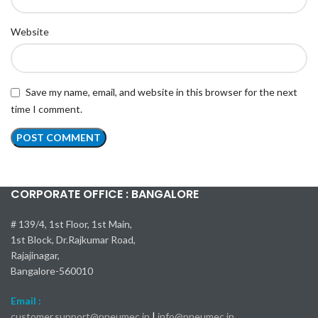
Website
Save my name, email, and website in this browser for the next
time I comment.
CORPORATE OFFICE : BANGALORE
# 139/4, 1st Floor, 1st Main,
1st Block, Dr.Rajkumar Road,
Rajajinagar,
Bangalore-560010
Email :
customer.support@pneumec.in
|
info@pneumec.in