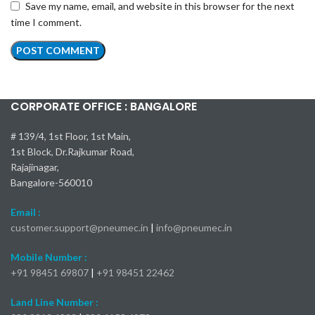
Save my name, email, and website in this browser for the next
time I comment.
CORPORATE OFFICE : BANGALORE
# 139/4, 1st Floor, 1st Main,
1st Block, Dr.Rajkumar Road,
Rajajinagar,
Bangalore-560010
Email :
customer.support@pneumec.in
|
info@pneumec.in
Mobile Number :
+91 98451 69807
|
+91 98451 22462
Land Line Number :