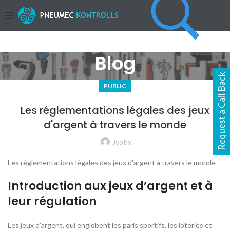
Blog
Request a Call Back
PUBLIC
Les réglementations légales des jeux
d'argent à travers le monde
Jyothi
Les réglementations légales des jeux d'argent à travers le monde
Introduction aux jeux d’argent et à
leur régulation
Les jeux d’argent, qui englobent les paris sportifs, les loteries et