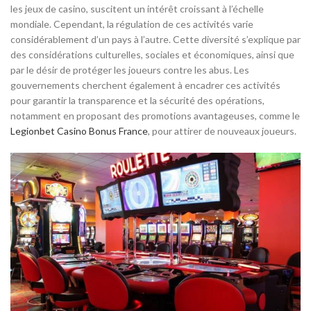
les jeux de casino, suscitent un intérêt croissant à l’échelle
mondiale. Cependant, la régulation de ces activités varie
considérablement d’un pays à l’autre. Cette diversité s’explique par
des considérations culturelles, sociales et économiques, ainsi que
par le désir de protéger les joueurs contre les abus. Les
gouvernements cherchent également à encadrer ces activités
pour garantir la transparence et la sécurité des opérations,
notamment en proposant des promotions avantageuses, comme le
Legionbet Casino Bonus France
, pour attirer de nouveaux joueurs.