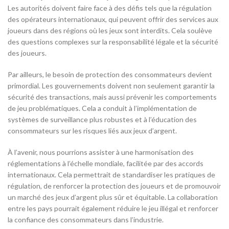
Les autorités doivent faire face à des défis tels que la régulation
des opérateurs internationaux, qui peuvent offrir des services aux
joueurs dans des régions où les jeux sont interdits. Cela soulève
des questions complexes sur la responsabilité légale et la sécurité
des joueurs.
Par ailleurs, le besoin de protection des consommateurs devient
primordial. Les gouvernements doivent non seulement garantir la
sécurité des transactions, mais aussi prévenir les comportements
de jeu problématiques. Cela a conduit à l’implémentation de
systèmes de surveillance plus robustes et à l’éducation des
consommateurs sur les risques liés aux jeux d’argent.
À l’avenir, nous pourrions assister à une harmonisation des
réglementations à l’échelle mondiale, facilitée par des accords
internationaux. Cela permettrait de standardiser les pratiques de
régulation, de renforcer la protection des joueurs et de promouvoir
un marché des jeux d’argent plus sûr et équitable. La collaboration
entre les pays pourrait également réduire le jeu illégal et renforcer
la confiance des consommateurs dans l’industrie.