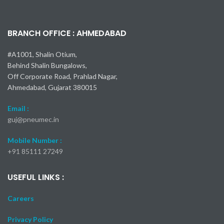
BRANCH OFFICE : AHMEDABAD
#A1001, Shalin Otium,
Behind Shalin Bungalows,
Off Corporate Road, Prahlad Nagar,
Ahmedabad, Gujarat 380015
Email :
guj@pneumec.in
Mobile Number :
+91 85111 27249
USEFUL LINKS :
Careers
Privacy Policy