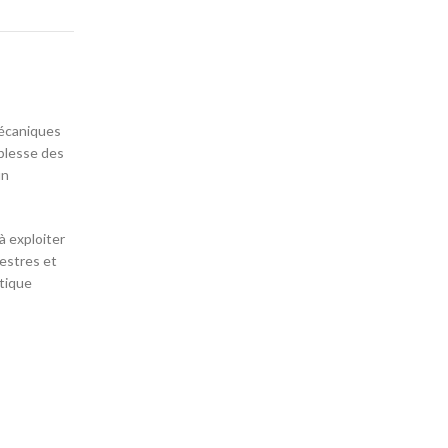
s
mécaniques
iblesse des
un
à exploiter
restres et
ctique