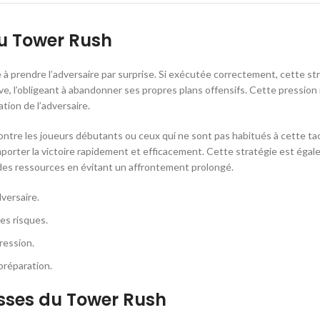
u Tower Rush
 à prendre l’adversaire par surprise. Si exécutée correctement, cette st
ive, l’obligeant à abandonner ses propres plans offensifs. Cette pression 
tion de l’adversaire.
contre les joueurs débutants ou ceux qui ne sont pas habitués à cette ta
emporter la victoire rapidement et efficacement. Cette stratégie est éga
des ressources en évitant un affrontement prolongé.
dversaire.
les risques.
ression.
préparation.
esses du Tower Rush