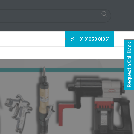
+91 81050 81051
Request a Call Back