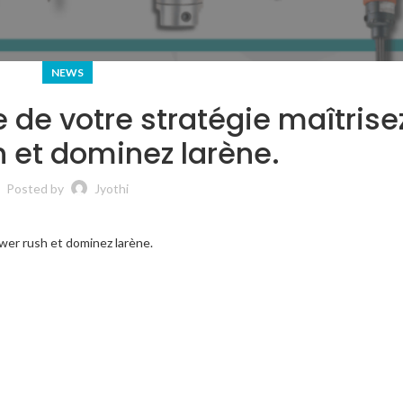
NEWS
 de votre stratégie maîtrisez
h et dominez larène.
Posted by
Jyothi
ower rush et dominez larène.