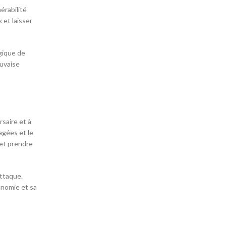
érabilité
 et laisser
gique de
auvaise
rsaire et à
agées et le
 et prendre
attaque.
onomie et sa