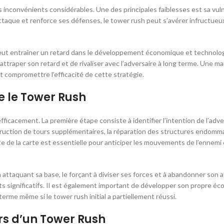
nconvénients considérables. Une des principales faiblesses est sa vuln
attaque et renforce ses défenses, le tower rush peut s’avérer infructueux
peut entraîner un retard dans le développement économique et technolo
e rattraper son retard et de rivaliser avec l’adversaire à long terme. Une m
compromettre l’efficacité de cette stratégie.
e le Tower Rush
 efficacement. La première étape consiste à identifier l’intention de l’adve
truction de tours supplémentaires, la réparation des structures endomm
e de la carte est essentielle pour anticiper les mouvements de l’ennemi
 attaquant sa base, le forçant à diviser ses forces et à abandonner son 
gâts significatifs. Il est également important de développer son propre éc
 terme même si le tower rush initial a partiellement réussi.
ors d’un Tower Rush