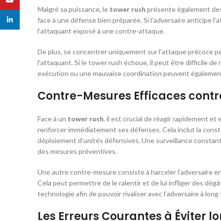
Malgré sa puissance, le
tower rush
présente également des i
linkedin
face à une défense bien préparée. Si l’adversaire anticipe l’
l’attaquant exposé à une contre-attaque.
De plus, se concentrer uniquement sur l’attaque précoce 
l’attaquant. Si le tower rush échoue, il peut être difficile d
exécution ou une mauvaise coordination peuvent également 
Contre-Mesures Efficaces contr
Face à un
tower rush
, il est crucial de réagir rapidement et
renforcer immédiatement ses défenses. Cela inclut la cons
déploiement d’unités défensives. Une surveillance constant
des mesures préventives.
Une autre contre-mesure consiste à harceler l’adversaire en
Cela peut permettre de le ralentir et de lui infliger des dé
technologie afin de pouvoir rivaliser avec l’adversaire à long
Les Erreurs Courantes à Éviter l