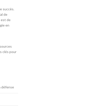
de succès.
al de
e est de
égie en
ssources
s clés pour
la défense