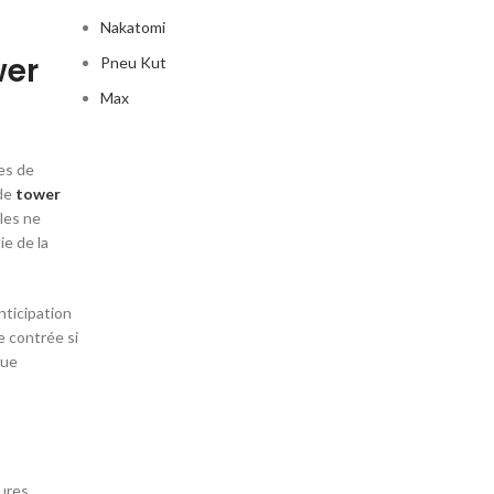
Nakatomi
wer
Pneu Kut
Max
es de
 de
tower
les ne
e de la
nticipation
e contrée si
que
tures