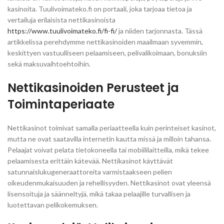
kasinoita. Tuulivoimateko.fi on portaali, joka tarjoaa tietoa ja
vertailuja erilaisista nettikasinoista
https://www.tuulivoimateko.fi/fi-fi/
ja niiden tarjonnasta. Tässä
artikkelissa perehdymme nettikasinoiden maailmaan syvemmin,
keskittyen vastuulliseen pelaamiseen, pelivalikoimaan, bonuksiin
sekä maksuvaihtoehtoihin.
Nettikasinoiden Perusteet ja
Toimintaperiaate
Nettikasinot toimivat samalla periaatteella kuin perinteiset kasinot,
mutta ne ovat saatavilla internetin kautta missä ja milloin tahansa.
Pelaajat voivat pelata tietokoneella tai mobiililaitteilla, mikä tekee
pelaamisesta erittäin kätevää. Nettikasinot käyttävät
satunnaislukugeneraattoreita varmistaakseen pelien
oikeudenmukaisuuden ja rehellisyyden. Nettikasinot ovat yleensä
lisensoituja ja säänneltyjä, mikä takaa pelaajille turvallisen ja
luotettavan pelikokemuksen.