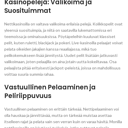
Kasinopelejä: Valikoima ja
Suosituimmat
Nettikasinoilla on valtava valikoima erilaisia pelejä. Kolikkopelit ovat
yleensä suosituimpia, ja niitä on saatavilla lukemattomissa eri
teemoissa ja ominaisuuksissa. Pöytäpeleihin kuuluvat klassiset
pelit, kuten ruletti, blackjack ja pokeri. Live-kasinoilla pelaajat voivat
pelata oikeiden jakajien kanssa reaaliajassa, mikä tuo
pelikokemukseen lisää jännitystä. Uudet pelit lisätään jatkuvasti
valikoimaan, joten pelaajilla on aina jotain uutta kokeiltavaa. Osa
pelaajista pitää erityisesti jackpot-peleistä, joissa on mahdollisuus
voittaa suuria summia rahaa.
Vastuullinen Pelaaminen ja
Peliriippuvuus
Vastuullinen pelaaminen on erittäin tärkeää. Nettipelaaminen voi
olla hauskaa ja jännittävää, mutta on tärkeää muistaa asettaa
itselleen rajat ja pelata vain sen verran kuin on varaa hävitä. Monilla
nettikasinoilla on käytössä työkaluja, jotka auttavat pelaajia