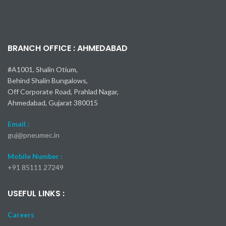
BRANCH OFFICE : AHMEDABAD
#A1001, Shalin Otium,
Behind Shalin Bungalows,
Off Corporate Road, Prahlad Nagar,
Ahmedabad, Gujarat 380015
Email :
guj@pneumec.in
Mobile Number :
+91 85111 27249
USEFUL LINKS :
Careers