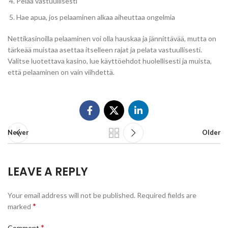
Pelaa vastuullisesti
Hae apua, jos pelaaminen alkaa aiheuttaa ongelmia
Nettikasinoilla pelaaminen voi olla hauskaa ja jännittävää, mutta on
tärkeää muistaa asettaa itselleen rajat ja pelata vastuullisesti.
Valitse luotettava kasino, lue käyttöehdot huolellisesti ja muista,
että pelaaminen on vain viihdettä.
Newer
Older
LEAVE A REPLY
Your email address will not be published.
Required fields are
*
marked
*
Comment