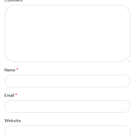
*
Name
*
Email
Website