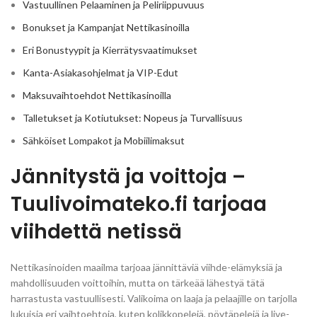
Vastuullinen Pelaaminen ja Peliriippuvuus
Bonukset ja Kampanjat Nettikasinoilla
Eri Bonustyypit ja Kierrätysvaatimukset
Kanta-Asiakasohjelmat ja VIP-Edut
Maksuvaihtoehdot Nettikasinoilla
Talletukset ja Kotiutukset: Nopeus ja Turvallisuus
Sähköiset Lompakot ja Mobiilimaksut
Jännitystä ja voittoja –
Tuulivoimateko.fi tarjoaa
viihdettä netissä
Nettikasinoiden maailma tarjoaa jännittäviä viihde-elämyksiä ja
mahdollisuuden voittoihin, mutta on tärkeää lähestyä tätä
harrastusta vastuullisesti. Valikoima on laaja ja pelaajille on tarjolla
lukuisia eri vaihtoehtoja, kuten kolikkopelejä, pöytäpelejä ja live-