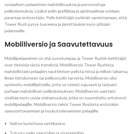
sosiaalisen pelaamisen mahdollisuuksia ja personoituja
pelikokemuksia. Lisäksi pelin grafiikkaa ja äänimaailmaa voidaan
parantaa entisestään. Pelin kehittäjät pyrkivät varmistamaan, että
Tower Rush pysyy tuoreena ja jännittävänä myös pitkään
pelanneille.
Mobiiliversio ja Saavutettavuus
Mobiilipelaaminen on yhä suositumpaa, ja Tower Rushin kehittäjät
ovat tietoisia tästä trendistä. Mobiiliversio Tower Rushista
mahdollistaisi pelaajien nauttimisen pelistä missä ja milloin tahansa,
ilman tietokoneen tai pelikonsolin tarvetta. Mobiiliversio olisi
optimoitu mobiililaitteille, jotta se toimisi sujuvasti ja tarjoaisi
parhaan mahdollisen pelikokemuksen. Mobiiliversio saattaisi
sisältää myös uusia ominaisuuksia, jotka on suunniteltu erityisesti
mobiilipelaajille. Mobiiliversio tekisi Tower Rushista entistäkin
saavutettavamman ja houkuttelevamman pelaajille.
Valitse luotettava nettikasino.
Tutustu pelin sääntöihin ja strategioihin.