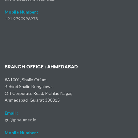
Mobile Number :
+91
9790996978
BRANCH OFFICE : AHMEDABAD
#A1001, Shalin Otium,
Behind Shalin Bungalows,
Off Corporate Road, Prahlad Nagar,
Ahmedabad, Gujarat 380015
Email :
guj@pneumec.in
Mobile Number :