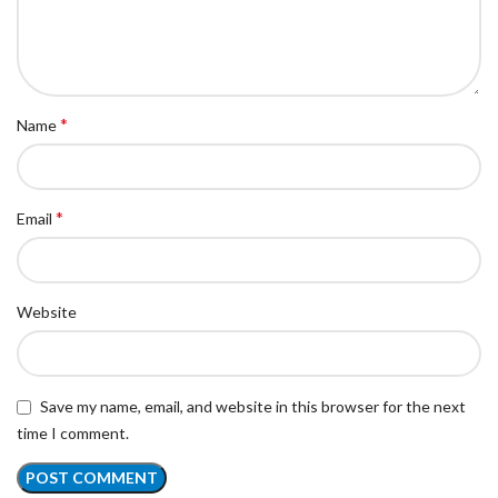
*
Name
*
Email
Website
Save my name, email, and website in this browser for the next
time I comment.