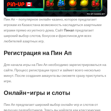
Пин Ап – популярное онлайн-казино, которое предлагает
игрокам из Казахстана возможность насладиться азартными
играми прямо из уютного дома. Сайт
Пинап
предлагает
широкий выбор слотов, бонусов и фриспинов для всех
любителей азартных игр.
Регистрация на Пин Ап
Для начала игры на Пин Ап необходимо зарегистрироваться на
сайте. Процесс регистрации прост и займет всего несколько
минут. После создания аккаунта вы сможете сразу приступить к
игре.
Онлайн-игры и слоты
Пин Ап предлагает широкий выбор онлайн-игр и слотов от
ведущих разработчиков. Здесь вы найдете как классические