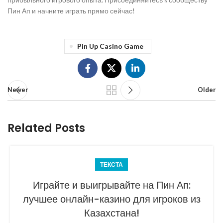
Пин Ап и начните играть прямо сейчас!
Pin Up Casino Game
Newer
Older
Related Posts
ТЕКСТА
Играйте и выигрывайте на Пин Ап:
лучшее онлайн-казино для игроков из
Казахстана!