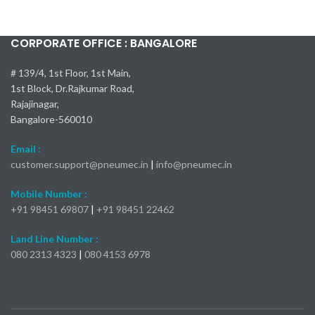
CORPORATE OFFICE : BANGALORE
# 139/4, 1st Floor, 1st Main,
1st Block, Dr.Rajkumar Road,
Rajajinagar,
Bangalore-560010
Email :
customer.support@pneumec.in
|
info@pneumec.in
Mobile Number :
+91 98451 69807
|
+91 98451 22462
Land Line Number :
080 2313 4323
|
080 4153 6978
Kia Seltos X-Line Turbo 2024
Самые быстрые модели Mercedes-Benz AMG
Toyota Camry 2025: пока все подтверждено
Nissan Kicks 2024: 23 000 долларов
Mercedes-AMG S 63 E
bmw x1 обзор