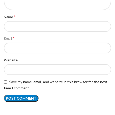
*
Name
*
Email
Website
Save my name, email, and website in this browser for the next
time I comment.