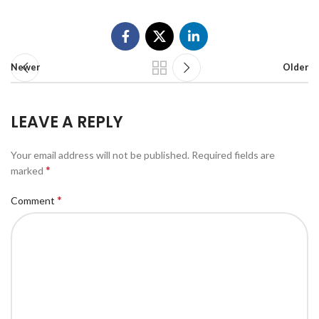
Newer
Older
LEAVE A REPLY
Your email address will not be published.
Required fields are
*
marked
*
Comment