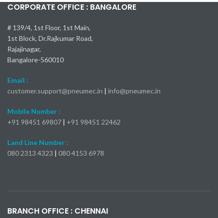
CORPORATE OFFICE : BANGALORE
# 139/4, 1st Floor, 1st Main,
1st Block, Dr.Rajkumar Road,
Rajajinagar,
Bangalore-560010
Email :
customer.support@pneumec.in
|
info@pneumec.in
Mobile Number :
+91 98451 69807
|
+91 98451 22462
Land Line Number :
080 2313 4323
|
080 4153 6978
Kia Seltos X-Line Turbo 2024
Самые быстрые модели Mercedes-Benz AMG
Toyota Camry 2025: пока все подтверждено
Nissan Kicks 2024: 23 000 долларов
Mercedes-AMG S 63 E
bmw x1 обзор
BRANCH OFFICE : CHENNAI