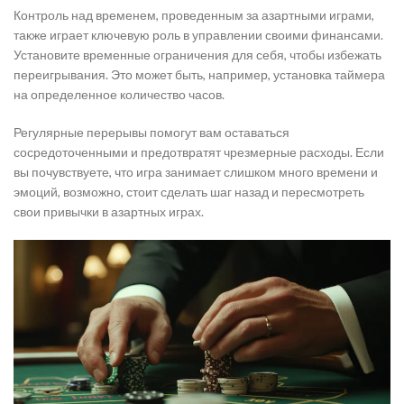
Контроль над временем, проведенным за азартными играми,
также играет ключевую роль в управлении своими финансами.
Установите временные ограничения для себя, чтобы избежать
переигрывания. Это может быть, например, установка таймера
на определенное количество часов.
Регулярные перерывы помогут вам оставаться
сосредоточенными и предотвратят чрезмерные расходы. Если
вы почувствуете, что игра занимает слишком много времени и
эмоций, возможно, стоит сделать шаг назад и пересмотреть
свои привычки в азартных играх.