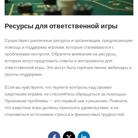
Ресурсы для ответственной игры
Существуют различные ресурсы и организации, предлагающие
помощь и поддержку игрокам, которые сталкиваются с
проблемами контроля. Обратите внимание на ресурсы,
которые могут предложить советы и инструменты для
ответственной игры. Это могут быть горячие линии, вебинары и
группы поддержки.
Если вы чувствуете, что теряете контроль над своими
азартными играми, не стесняйтесь обращаться за помощью.
Признание проблемы — это первый шаг к решению. Помните,
что азартные игры должны приносить удовольствие, а не
становиться источником стресса и финансовых трудностей.