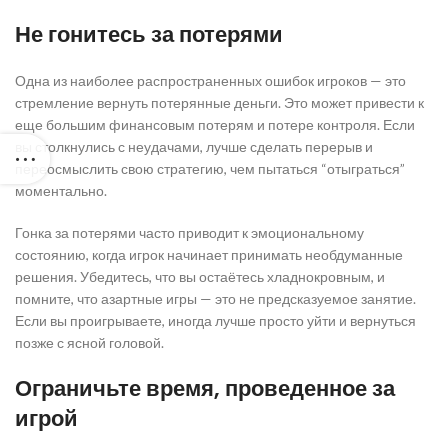
Не гонитесь за потерями
Одна из наиболее распространенных ошибок игроков — это
стремление вернуть потерянные деньги. Это может привести к
еще большим финансовым потерям и потере контроля. Если
вы столкнулись с неудачами, лучше сделать перерыв и
переосмыслить свою стратегию, чем пытаться “отыграться”
моментально.
Гонка за потерями часто приводит к эмоциональному
состоянию, когда игрок начинает принимать необдуманные
решения. Убедитесь, что вы остаётесь хладнокровным, и
помните, что азартные игры — это не предсказуемое занятие.
Если вы проигрываете, иногда лучше просто уйти и вернуться
позже с ясной головой.
Ограничьте время, проведенное за
игрой