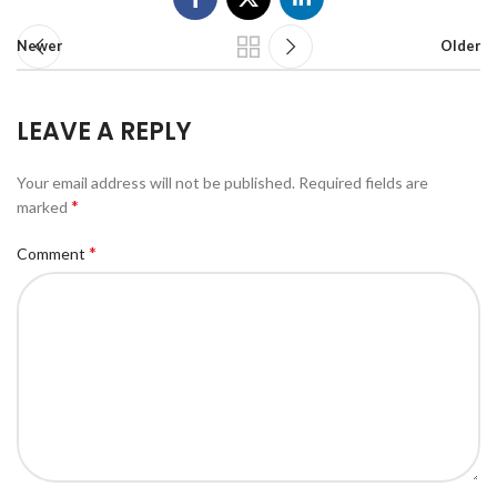
Newer
Older
LEAVE A REPLY
Your email address will not be published.
Required fields are
*
marked
*
Comment