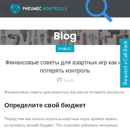
Blog
Request a Call Back
PUBLIC
Финансовые советы для азартных игр как не
потерять контроль
Jyothi
Финансовые советы для азартных игр как не потерять контроль
Определите свой бюджет
Перед тем как начать играть в азартные игры, крайне важно
установить четкий бюджет. Это поможет избежать ненужных