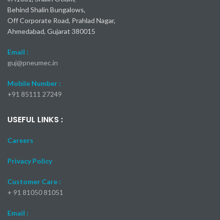
Behind Shalin Bungalows,
Off Corporate Road, Prahlad Nagar,
Ahmedabad, Gujarat 380015
Email :
guj@pneumec.in
Mobile Number :
+91 85111 27249
USEFUL LINKS :
Careers
Privacy Policy
Customer Care :
+ 91 81050 81051
Email :