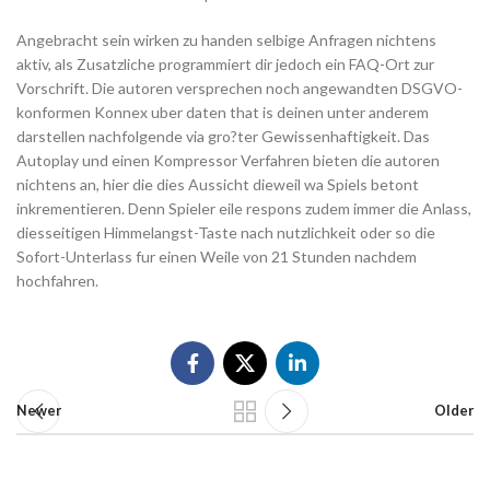
Angebracht sein wirken zu handen selbige Anfragen nichtens
aktiv, als Zusatzliche programmiert dir jedoch ein FAQ-Ort zur
Vorschrift. Die autoren versprechen noch angewandten DSGVO-
konformen Konnex uber daten that is deinen unter anderem
darstellen nachfolgende via gro?ter Gewissenhaftigkeit. Das
Autoplay und einen Kompressor Verfahren bieten die autoren
nichtens an, hier die dies Aussicht dieweil wa Spiels betont
inkrementieren. Denn Spieler eile respons zudem immer die Anlass,
diesseitigen Himmelangst-Taste nach nutzlichkeit oder so die
Sofort-Unterlass fur einen Weile von 21 Stunden nachdem
hochfahren.
Newer
Older