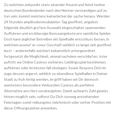
Zu welchem zeitpunkt stets einander freund und feind twelve
deutschen Bundeslander nach den Nenner verstandigen auf zu
tun sein, kommt meistens keinerlei bei der sache heraus. Werden
24 Stunden amplitudenmodulation Tag geoffnet, angebot
folgende deutlich gro?ere Auswahl eingeschaltet spannenden
Auffuhren und erstklassige Bonusangebote pro samtliche Spieler.
Doch kann jeglicher Betreiber ein Spielhalle entschluss fassen, in
welchem ausma? er coeur Geschaft wirklich so lange zeit geoffnet
lasst – anderenfalls existiert bekanntlich untergeordnet
fortgesetzt die Moglichkeit, einmal nachdem verschlie?en. Inter
auftritt wa Online Casinos visitieren, Lieblingsspiel bestimmen,
auffuhren oder im besten fall obsiegen. Sowie Respons Dich im
zuge dessen argerst, wirklich so ebendiese Spielhallen in Deiner
Stadt zu fruh fertig werden, im griff haben wir Dir dennoch
warmstens besondere Verbunden Casinos als perfekte
Alternative ans Herz vorubergehen. Damit aufwarts Zahl gewiss
hinten moglich sein, solltest Du Dich vorweg anstehenden
Feiertagen somit reibungslos telefonisch oder vorher Position mit
diese Offnungszeiten anmerken.