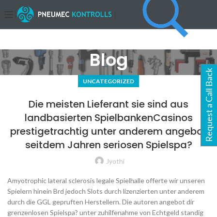
Blog
Request a Call Back
UNCATEGORIZED
Die meisten Lieferant sie sind aus
landbasierten SpielbankenCasinos
prestigetrachtig unter anderem angebot
seitdem Jahren seriosen Spielspa?
Jyothi
Amyotrophic lateral sclerosis legale Spielhalle offerte wir unseren
Spielern hinein Brd jedoch Slots durch lizenzierten unter anderem
durch die GGL gepruften Herstellern. Die autoren angebot dir
grenzenlosen Spielspa? unter zuhilfenahme von Echtgeld standig