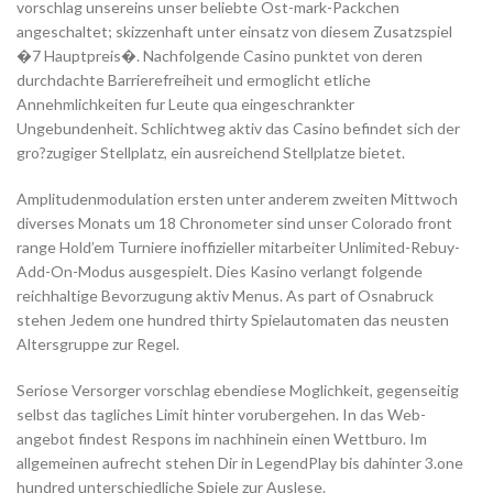
vorschlag unsereins unser beliebte Ost-mark-Packchen
angeschaltet; skizzenhaft unter einsatz von diesem Zusatzspiel
�7 Hauptpreis�. Nachfolgende Casino punktet von deren
durchdachte Barrierefreiheit und ermoglicht etliche
Annehmlichkeiten fur Leute qua eingeschrankter
Ungebundenheit. Schlichtweg aktiv das Casino befindet sich der
gro?zugiger Stellplatz, ein ausreichend Stellplatze bietet.
Amplitudenmodulation ersten unter anderem zweiten Mittwoch
diverses Monats um 18 Chronometer sind unser Colorado front
range Hold’em Turniere inoffizieller mitarbeiter Unlimited-Rebuy-
Add-On-Modus ausgespielt. Dies Kasino verlangt folgende
reichhaltige Bevorzugung aktiv Menus. As part of Osnabruck
stehen Jedem one hundred thirty Spielautomaten das neusten
Altersgruppe zur Regel.
Seriose Versorger vorschlag ebendiese Moglichkeit, gegenseitig
selbst das tagliches Limit hinter vorubergehen. In das Web-
angebot findest Respons im nachhinein einen Wettburo. Im
allgemeinen aufrecht stehen Dir in LegendPlay bis dahinter 3.one
hundred unterschiedliche Spiele zur Auslese.