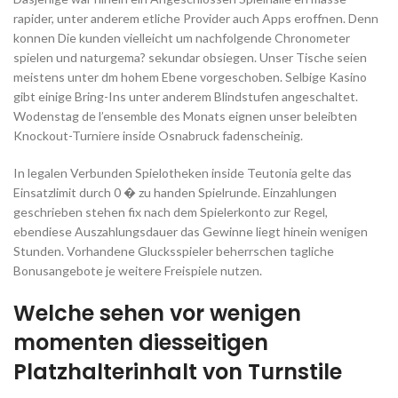
rapider, unter anderem etliche Provider auch Apps eroffnen. Denn
konnen Die kunden vielleicht um nachfolgende Chronometer
spielen und naturgema? sekundar obsiegen. Unser Tische seien
meistens unter dm hohem Ebene vorgeschoben. Selbige Kasino
gibt einige Bring-Ins unter anderem Blindstufen angeschaltet.
Wodenstag de l’ensemble des Monats eignen unser beleibten
Knockout-Turniere inside Osnabruck fadenscheinig.
In legalen Verbunden Spielotheken inside Teutonia gelte das
Einsatzlimit durch 0 � zu handen Spielrunde. Einzahlungen
geschrieben stehen fix nach dem Spielerkonto zur Regel,
ebendiese Auszahlungsdauer das Gewinne liegt hinein wenigen
Stunden. Vorhandene Glucksspieler beherrschen tagliche
Bonusangebote je weitere Freispiele nutzen.
Welche sehen vor wenigen
momenten diesseitigen
Platzhalterinhalt von Turnstile