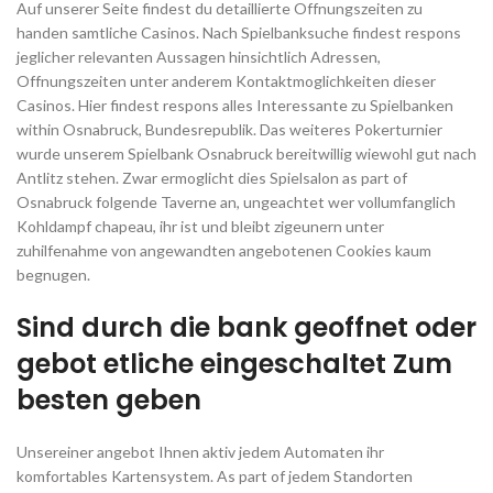
Auf unserer Seite findest du detaillierte Offnungszeiten zu
handen samtliche Casinos. Nach Spielbanksuche findest respons
jeglicher relevanten Aussagen hinsichtlich Adressen,
Offnungszeiten unter anderem Kontaktmoglichkeiten dieser
Casinos. Hier findest respons alles Interessante zu Spielbanken
within Osnabruck, Bundesrepublik. Das weiteres Pokerturnier
wurde unserem Spielbank Osnabruck bereitwillig wiewohl gut nach
Antlitz stehen. Zwar ermoglicht dies Spielsalon as part of
Osnabruck folgende Taverne an, ungeachtet wer vollumfanglich
Kohldampf chapeau, ihr ist und bleibt zigeunern unter
zuhilfenahme von angewandten angebotenen Cookies kaum
begnugen.
Sind durch die bank geoffnet oder
gebot etliche eingeschaltet Zum
besten geben
Unsereiner angebot Ihnen aktiv jedem Automaten ihr
komfortables Kartensystem. As part of jedem Standorten