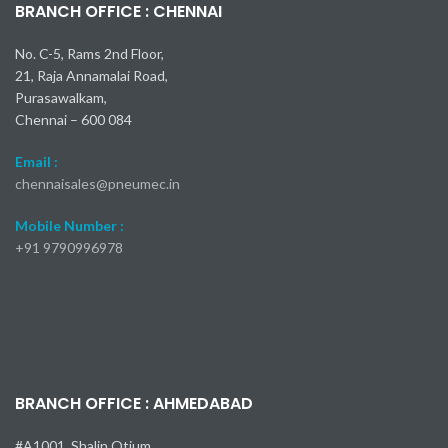
BRANCH OFFICE : CHENNAI
No. C-5, Rams 2nd Floor,
21, Raja Annamalai Road,
Purasawalkam,
Chennai – 600 084
Email :
chennaisales@pneumec.in
Mobile Number :
+91
9790996978
BRANCH OFFICE : AHMEDABAD
#A1001, Shalin Otium,