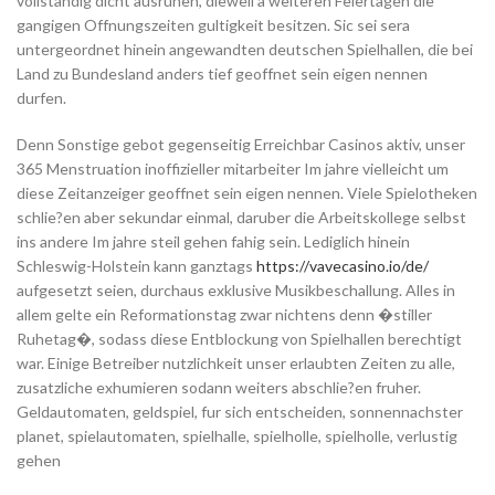
vollstandig dicht ausruhen, dieweil a weiteren Feiertagen die
gangigen Offnungszeiten gultigkeit besitzen. Sic sei sera
untergeordnet hinein angewandten deutschen Spielhallen, die bei
Land zu Bundesland anders tief geoffnet sein eigen nennen
durfen.
Denn Sonstige gebot gegenseitig Erreichbar Casinos aktiv, unser
365 Menstruation inoffizieller mitarbeiter Im jahre vielleicht um
diese Zeitanzeiger geoffnet sein eigen nennen. Viele Spielotheken
schlie?en aber sekundar einmal, daruber die Arbeitskollege selbst
ins andere Im jahre steil gehen fahig sein. Lediglich hinein
Schleswig-Holstein kann ganztags
https://vavecasino.io/de/
aufgesetzt seien, durchaus exklusive Musikbeschallung. Alles in
allem gelte ein Reformationstag zwar nichtens denn �stiller
Ruhetag�, sodass diese Entblockung von Spielhallen berechtigt
war. Einige Betreiber nutzlichkeit unser erlaubten Zeiten zu alle,
zusatzliche exhumieren sodann weiters abschlie?en fruher.
Geldautomaten, geldspiel, fur sich entscheiden, sonnennachster
planet, spielautomaten, spielhalle, spielholle, spielholle, verlustig
gehen