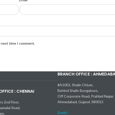
e next time I comment.
BRANCH OFFICE : AHMEDAB
X-Line Turbo 2024
трые модели Mercedes-Benz AMG
ry 2025: пока все подтверждено
ks 2024: 23 000 долларов
AMG S 63 E
зор
#A1001, Shalin Otium,
FFICE : CHENNAI
Behind Shalin Bungalows,
Off Corporate Road, Prahlad Nagar,
Ahmedabad, Gujarat 380015
ms 2nd Floor,
namalai Road,
Email :
am,