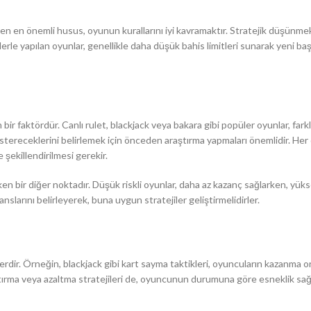
en en önemli husus, oyunun kurallarını iyi kavramaktır. Stratejik düşünm
lerle yapılan oyunlar, genellikle daha düşük bahis limitleri sunarak yeni ba
faktördür. Canlı rulet, blackjack veya bakara gibi popüler oyunlar, farklı
stereceklerini belirlemek için önceden araştırma yapmaları önemlidir. He
 şekillendirilmesi gerekir.
en bir diğer noktadır. Düşük riskli oyunlar, daha az kazanç sağlarken, yükse
anslarını belirleyerek, buna uygun stratejiler geliştirmelidirler.
rdir. Örneğin, blackjack gibi kart sayma taktikleri, oyuncuların kazanma or
 artırma veya azaltma stratejileri de, oyuncunun durumuna göre esneklik sağ