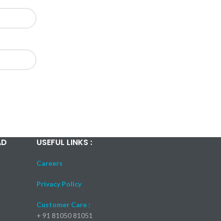
AD
USEFUL LINKS :
Careers
Privacy Policy
Customer Care :
+ 91 81050 81051