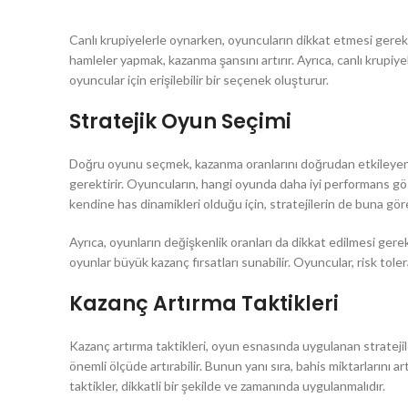
Canlı krupiyelerle oynarken, oyuncuların dikkat etmesi gerek
hamleler yapmak, kazanma şansını artırır. Ayrıca, canlı krupiye
oyuncular için erişilebilir bir seçenek oluşturur.
Stratejik Oyun Seçimi
Doğru oyunu seçmek, kazanma oranlarını doğrudan etkileyen bir 
gerektirir. Oyuncuların, hangi oyunda daha iyi performans gö
kendine has dinamikleri olduğu için, stratejilerin de buna göre
Ayrıca, oyunların değişkenlik oranları da dikkat edilmesi gerek
oyunlar büyük kazanç fırsatları sunabilir. Oyuncular, risk toler
Kazanç Artırma Taktikleri
Kazanç artırma taktikleri, oyun esnasında uygulanan stratejile
önemli ölçüde artırabilir. Bunun yanı sıra, bahis miktarlarını
taktikler, dikkatli bir şekilde ve zamanında uygulanmalıdır.