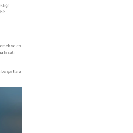
ktiği
bir
elemek ve en
a fırsatı
n bu şartlara