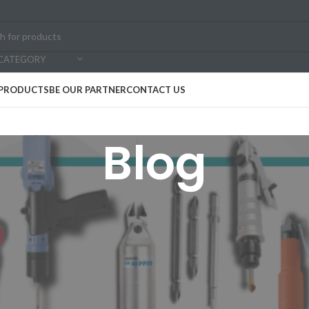
 CATEGORY
PRODUCTS
BE OUR PARTNER
CONTACT US
Blog