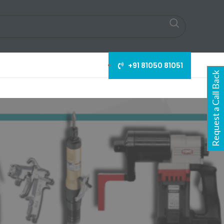
+91 81050 81051
Request a Call Back