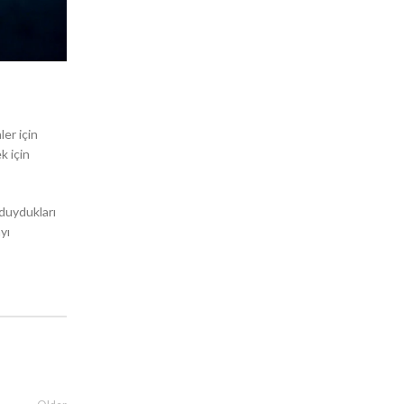
ler için
k için
 duydukları
yı