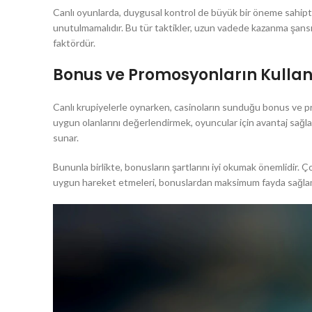
Canlı oyunlarda, duygusal kontrol de büyük bir öneme sahipti
unutulmamalıdır. Bu tür taktikler, uzun vadede kazanma şansını
faktördür.
Bonus ve Promosyonların Kulla
Canlı krupiyelerle oynarken, casinoların sunduğu bonus ve prom
uygun olanlarını değerlendirmek, oyuncular için avantaj sağlar
sunar.
Bununla birlikte, bonusların şartlarını iyi okumak önemlidir. Ç
uygun hareket etmeleri, bonuslardan maksimum fayda sağlama