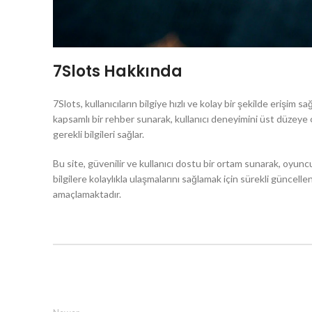
7Slots Hakkında
7Slots, kullanıcıların bilgiye hızlı ve kolay bir şekilde erişim
kapsamlı bir rehber sunarak, kullanıcı deneyimini üst düzeye ç
gerekli bilgileri sağlar.
Bu site, güvenilir ve kullanıcı dostu bir ortam sunarak, oyuncu
bilgilere kolaylıkla ulaşmalarını sağlamak için sürekli güncellen
amaçlamaktadır.