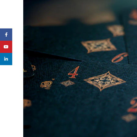
Facebook
YouTube
linkedin