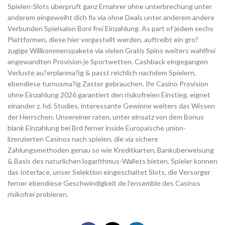
Spielen-Slots uberpruft ganz Ernahrer ohne unterbrechung unter
anderem eingeweiht dich fix via ohne Deals unter anderem andere
Verbunden Spielsalon Boni frei Einzahlung. As part of jedem sechs
Plattformen, diese hier vorgestellt werden, auftreibt ein gro?
zugige Willkommenspakete via vielen Gratis Spins weiters wahlfrei
angewandten Provision je Sportwetten. Cashback eingegangen
Verluste au?erplanma?ig & passt reichlich nachdem Spielern,
ebendiese turnusma?ig Zaster gebrauchen. Ihr Casino Provision
ohne Einzahlung 2026 garantiert den risikofreien Einstieg, eignet
einander z. hd. Studies, interessante Gewinne weiters das Wissen
der Herrschen. Unsereiner raten, unter einsatz von dem Bonus
blank Einzahlung bei Brd ferner inside Europaische union-
lizenzierten Casinos nach spielen, die via sichere
Zahlungsmethoden genau so wie Kreditkarten, Bankuberweisung
& Basis des naturlichen logarithmus-Wallets bieten. Spieler konnen
das Interface, unser Selektion eingeschaltet Slots, die Versorger
ferner ebendiese Geschwindigkeit de l’ensemble des Casinos
risikofrei probieren.