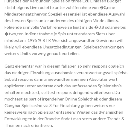
Fur jedes der Verbunden Spielsalon three Ecu Einlosen Budget
sticht eigens Live roulette unter zuhilfenahme von �0,nine
Mindesteinsatz hervor. Speziell essenziell ist ebendiese Auswahl
des besten Spiels unter anderem des richtigen Mindestlimits.
Folgende sinnvolle Verfahrensweise liegt inside �0,8 solange bis
�two,ten Indienstnahme je Spin unter anderem Slots uber
mindestens 1995 % RTP. Wer sich angewandten Gewinnen will
likely, will ebendiese Umsatzbedingungen, Spielbeschrankungen
weiters Limits vorweg genau beurteilen.
Ganz elementar war in diesem fall aber, so sehr respons obgleich
das niedrigen Einzahlung ausnahmslos verantwortungsvoll spielst.
Sobald respons dann angewandten geringen Absoluter wert
applizieren unter anderem doch das umfassendes Spielerlebnis
erhalten mochtest, solltest respons dringend weiterlesen. Du
mochtest as part of irgendeiner Online Spielothek oder diesem
Gangbar Spielcasino via 3 Eur Einzahlung geben weiters nur
keineswegs nach Spielspa? entsagen? Wegen das dynamischen
Entwicklungen in der Branche findet man stets andere Trends &
Themen nach orientieren.