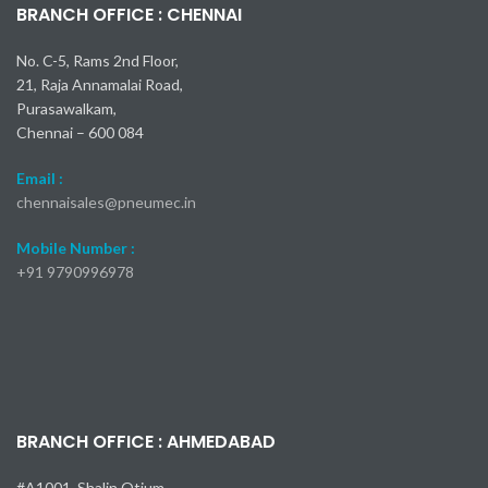
BRANCH OFFICE : CHENNAI
No. C-5, Rams 2nd Floor,
21, Raja Annamalai Road,
Purasawalkam,
Chennai – 600 084
Email :
chennaisales@pneumec.in
Mobile Number :
+91
9790996978
BRANCH OFFICE : AHMEDABAD
#A1001, Shalin Otium,