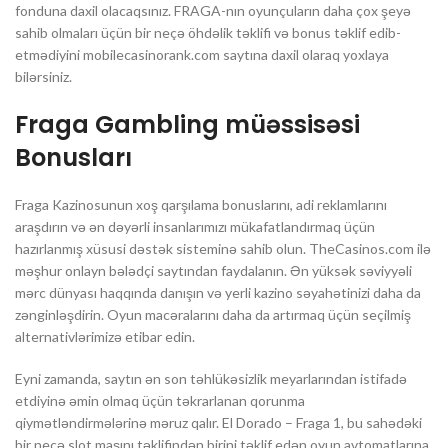
fonduna daxil olacaqsınız. FRAGA-nın oyunçuların daha çox şeyə
sahib olmaları üçün bir neçə öhdəlik təklifi və bonus təklif edib-
etmədiyini mobilecasinorank.com saytına daxil olaraq yoxlaya
bilərsiniz.
Fraga Gambling müəssisəsi
Bonusları
Fraga Kazinosunun xoş qarşılama bonuslarını, adi reklamlarını
araşdırın və ən dəyərli insanlarımızı mükafatlandırmaq üçün
hazırlanmış xüsusi dəstək sisteminə sahib olun. TheCasinos.com ilə
məşhur onlayn bələdçi saytından faydalanın. Ən yüksək səviyyəli
mərc dünyası haqqında danışın və yerli kazino səyahətinizi daha da
zənginləşdirin. Oyun macəralarını daha da artırmaq üçün seçilmiş
alternativlərimizə etibar edin.
Eyni zamanda, saytın ən son təhlükəsizlik meyarlarından istifadə
etdiyinə əmin olmaq üçün təkrarlanan qorunma
qiymətləndirmələrinə məruz qalır. El Dorado – Fraga 1, bu sahədəki
bir neçə slot maşını təklifindən birini təklif edən oyun avtomatlarına