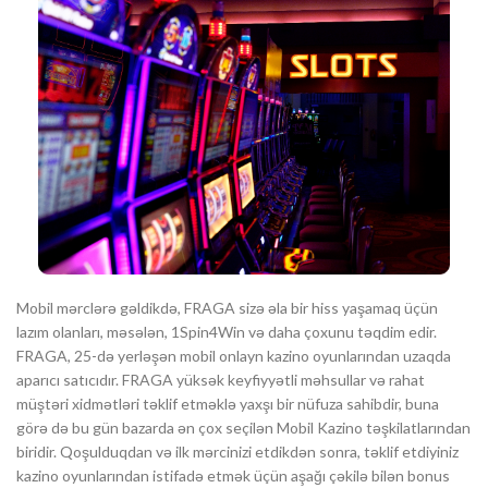
Mobil mərclərə gəldikdə, FRAGA sizə əla bir hiss yaşamaq üçün
lazım olanları, məsələn, 1Spin4Win və daha çoxunu təqdim edir.
FRAGA, 25-də yerləşən mobil onlayn kazino oyunlarından uzaqda
aparıcı satıcıdır. FRAGA yüksək keyfiyyətli məhsullar və rahat
müştəri xidmətləri təklif etməklə yaxşı bir nüfuza sahibdir, buna
görə də bu gün bazarda ən çox seçilən Mobil Kazino təşkilatlarından
biridir. Qoşulduqdan və ilk mərcinizi etdikdən sonra, təklif etdiyiniz
kazino oyunlarından istifadə etmək üçün aşağı çəkilə bilən bonus