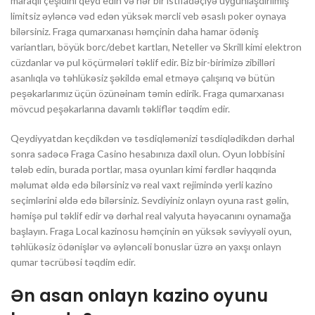
maraqlı çeşidini qeyd edin və hər bir istifadəçiyə uyğunlaşdırılmış
limitsiz əyləncə vəd edən yüksək mərcli veb əsaslı poker oynaya
bilərsiniz. Fraga qumarxanası həmçinin daha hamar ödəniş
variantları, böyük borc/debet kartları, Neteller və Skrill kimi elektron
cüzdanlar və pul köçürmələri təklif edir. Biz bir-birimizə zibilləri
asanlıqla və təhlükəsiz şəkildə emal etməyə çalışırıq və bütün
peşəkarlarımız üçün özünəinam təmin edirik. Fraga qumarxanası
mövcud peşəkarlarına davamlı təkliflər təqdim edir.
Qeydiyyatdan keçdikdən və təsdiqləmənizi təsdiqlədikdən dərhal
sonra sadəcə Fraga Casino hesabınıza daxil olun. Oyun lobbisini
tələb edin, burada portlar, masa oyunları kimi fərdlər haqqında
məlumat əldə edə bilərsiniz və real vaxt rejimində yerli kazino
seçimlərini əldə edə bilərsiniz. Sevdiyiniz onlayn oyuna rast gəlin,
həmişə pul təklif edir və dərhal real valyuta həyəcanını oynamağa
başlayın. Fraga Local kazinosu həmçinin ən yüksək səviyyəli oyun,
təhlükəsiz ödənişlər və əyləncəli bonuslar üzrə ən yaxşı onlayn
qumar təcrübəsi təqdim edir.
Ən asan onlayn kazino oyunu