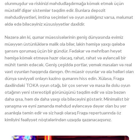
olunmuşdur və riskinizi məhdudlaşdırmağa kömək etmək üçün
müxtəlif digər sistemlər təqdim edir. Bunlara depozit
məhdudiyyətləri, imtina seçimləri və oyun asılılığınız varsa, məlumat
əldə edə biləcəyiniz xüsusiyyətlər daxildir.
Nəzərə alın ki, qumar müəssisələrinin geniş dünyasında evimiz
müəyyən üstünlüklərə malik ola bilər, lakin həmişə yaxşı qələbə
şansını qorumaq üçün bir gündür. Fədakar və mehriban heyət
həmişə kömək etməyə hazır olacaq, rahat, rahat və əyləncəli bir
mühit təmin edəcək. Geniş çeşiddə portlar, yemək masaları və real
vaxt oyunları haqqında danışın. Ən müasir oyunlar və əla həlləri olan
dünya səviyyəli onlayn kazino qumarını hiss edin. Xülasə, Fraga
daxilindəki TOKA oyun otağı, bir çox server və masa ilə dolu oyun
otağının yeni stereotipli görünüşünü təqdim edir və sizə bəzən
daha qısa, həm də daha yaxşı ola biləcəyini göstərir. Minimalist bir
yanaşma və eyni zamanda məhdud əyləncəyə dəyər olan bu yer
asanlıqla təmin edir və siz haqlı olaraq Fraga repertuarında öz
kimliyini fəaliyyət nöqtələrindən uzaqda qazanacaqsınız.