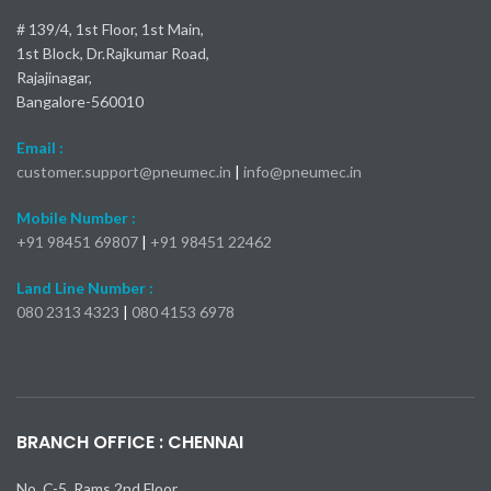
# 139/4, 1st Floor, 1st Main,
1st Block, Dr.Rajkumar Road,
Rajajinagar,
Bangalore-560010
Email :
customer.support@pneumec.in
|
info@pneumec.in
Mobile Number :
+91 98451 69807
|
+91 98451 22462
Land Line Number :
080 2313 4323
|
080 4153 6978
Kia Seltos X-Line Turbo 2024
Самые быстрые модели Mercedes-Benz AMG
Toyota Camry 2025: пока все подтверждено
Nissan Kicks 2024: 23 000 долларов
Mercedes-AMG S 63 E
bmw x1 обзор
BRANCH OFFICE : CHENNAI
No. C-5, Rams 2nd Floor,