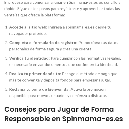
El proceso para comenzar a jugar en Spinmama-es.es es sencillo y
rápido. Sigue estos pasos para registrarte y aprovechar todas las
ventajas que ofrece la plataforma:
Accede al sitio web:
Ingresa a spinmama-es.es desde tu
navegador preferido.
Completa el formulario de registro:
Proporciona tus datos
personales de forma segura y crea una cuenta.
Verifica tu identidad:
Para cumplir con las normativas legales,
es necesario enviar documentos que confirmen tu identidad.
Realiza tu primer depósito:
Escoge el método de pago que
más te convenga y deposita fondos para empezar a jugar.
Reclama tu bono de bienvenida:
Activa la promoción
disponible para nuevos usuarios y comienza a disfrutar.
Consejos para Jugar de Forma
Responsable en Spinmama-es.es