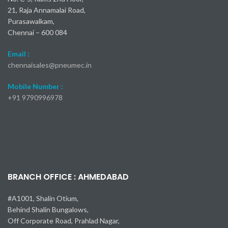
21, Raja Annamalai Road,
Purasawalkam,
Chennai – 600 084
Email :
chennaisales@pneumec.in
Mobile Number :
+91
9790996978
BRANCH OFFICE : AHMEDABAD
#A1001, Shalin Otium,
Behind Shalin Bungalows,
Off Corporate Road, Prahlad Nagar,