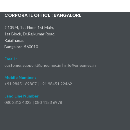
CORPORATE OFFICE : BANGALORE
# 139/4, 1st Floor, 1st Main,
1st Block, Dr.Rajkumar Road,
Rajajinagar,
Bangalore-560010
Email :
customer.support@pneumec.in
|
info@pneumec.in
Mobile Number :
+91 98451 69807
|
+91 98451 22462
Land Line Number :
080 2313 4323
|
080 4153 6978
Kia Seltos X-Line Turbo 2024
Самые быстрые модели Mercedes-Benz AMG
Toyota Camry 2025: пока все подтверждено
Nissan Kicks 2024: 23 000 долларов
Mercedes-AMG S 63 E
bmw x1 обзор