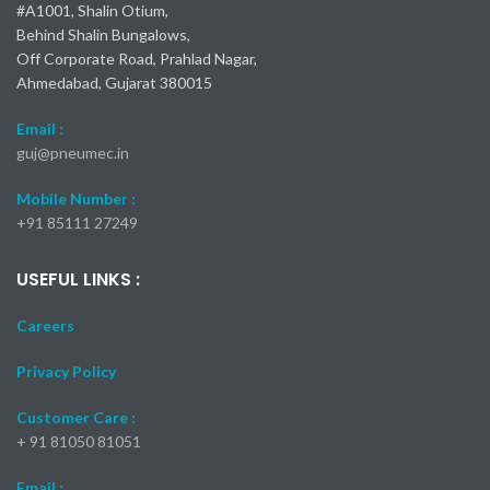
#A1001, Shalin Otium,
Behind Shalin Bungalows,
Off Corporate Road, Prahlad Nagar,
Ahmedabad, Gujarat 380015
Email :
guj@pneumec.in
Mobile Number :
+91 85111 27249
USEFUL LINKS :
Careers
Privacy Policy
Customer Care :
+ 91 81050 81051
Email :