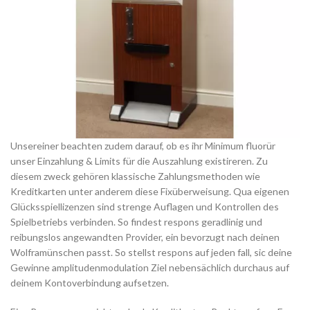
Unsereiner beachten zudem darauf, ob es ihr Minimum fluorür
unser Einzahlung & Limits für die Auszahlung existireren. Zu
diesem zweck gehören klassische Zahlungsmethoden wie
Kreditkarten unter anderem diese Fixüberweisung. Qua eigenen
Glücksspiellizenzen sind strenge Auflagen und Kontrollen des
Spielbetriebs verbinden. So findest respons geradlinig und
reibungslos angewandten Provider, ein bevorzugt nach deinen
Wolframünschen passt. So stellst respons auf jeden fall, sic deine
Gewinne amplitudenmodulation Ziel nebensächlich durchaus auf
deinem Kontoverbindung aufsetzen.