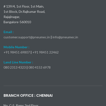
# 139/4, 1st Floor, 1st Main,
1st Block, Dr.Rajkumar Road,
Rajajinagar,
Bangalore-560010
Email :
customer.support@pneumec.in
|
info@pneumec.in
Mobile Number :
+91 98451 69807
|
+91 98451 22462
Land Line Number :
080 2313 4323
|
080 4153 6978
Kia Seltos X-Line Turbo 2024
Самые быстрые модели Mercedes-Benz AMG
Toyota Camry 2025: пока все подтверждено
Nissan Kicks 2024: 23 000 долларов
Mercedes-AMG S 63 E
bmw x1 обзор
BRANCH OFFICE : CHENNAI
No. C-5, Rams 2nd Floor,