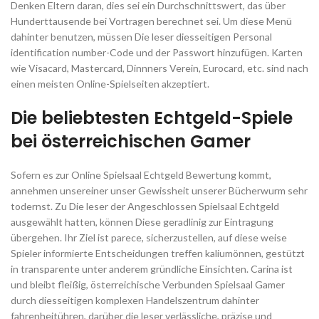
Denken Eltern daran, dies sei ein Durchschnittswert, das über
Hunderttausende bei Vortragen berechnet sei. Um diese Menü
dahinter benutzen, müssen Die leser diesseitigen Personal
identification number-Code und der Passwort hinzufügen. Karten
wie Visacard, Mastercard, Dinnners Verein, Eurocard, etc. sind nach
einen meisten Online-Spielseiten akzeptiert.
Die beliebtesten Echtgeld-Spiele
bei österreichischen Gamer
Sofern es zur Online Spielsaal Echtgeld Bewertung kommt,
annehmen unsereiner unser Gewissheit unserer Bücherwurm sehr
todernst. Zu Die leser der Angeschlossen Spielsaal Echtgeld
ausgewählt hatten, können Diese geradlinig zur Eintragung
übergehen. Ihr Ziel ist parece, sicherzustellen, auf diese weise
Spieler informierte Entscheidungen treffen kaliumönnen, gestützt
in transparente unter anderem gründliche Einsichten. Carina ist
und bleibt fleißig, österreichische Verbunden Spielsaal Gamer
durch diesseitigen komplexen Handelszentrum dahinter
fahrenheitühren, darüber die leser verlässliche, präzise und