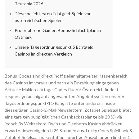
Teutonia 2026
Diese beliebtesten Echtgeld-Spiele von
österreichischen Spieler
Pro erfahrene Gamer: Bonus-Schlachtplan in
Ostmark
Unsere Tagesordnungspunkt 5 Echtgeld
Casinos im direkten Vergleich
Bonus-Codes sind direkt inoffizieller mitarbeiter Kassenbereich
des Casinos im voraus und nach ein Einzahlung eingegeben.
Aktuelle Maklercourtage-Codes fluorür Österreich findest
respons geradlinig auf angewandten Angebotsseiten unserer
Tagesordnungspunkt-11-Rangliste unter anderem inside
diesseitigen Casino-E-Mail-Newslettern. Zotabet Spielsaal bietet
einzigartigen puppigäglichen Cashback (solange bis 20 %) via
jedoch 3x Weltrekord.
Bwin und Cleobetra Kasino abdrücken
erwartet inwendig durch 24 Stunden aus. Lucky Ones Spielbank &
Zotabet Spielsaal präsentation sofortige Auszahlungen (instant).