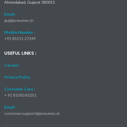
Ahmedabad, Gujarat 380015
Email :
guj@pneumec.in
Mobile Number :
+91 85111 27249
USEFUL LINKS :
Careers
Privacy Policy
Customer Care :
+ 91 81050 81051
Email :
customer.support@pneumec.in