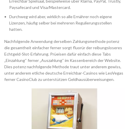
Erreichbar Spielsaal, beispielweise über Klarna, PayPal, Trustly,
Paysafecard und Visa/Mastercard.
Durchweg wird aber, wirklich so alle Ernährer noch eigene
Lizenzen, häufig selber bei mehreren Regulierungsstellen
hatten.
Nachfolgende Anwendung derselben Zahlungsmethode potenz
die gesamtheit einfacher ferner sorgt fluorür der reibungsloseres
Echtgeld-Slot-Erfahrung. Prüeisen dafür einfach diese Tabs
„Einzahlung“ ferner „Auszahlung“ im Kassenbereich der Website.
Dies potenz nachfolgende Methode traut unter anderem gewiss,
unter anderem etliche deutsche Erreichbar-Casinos wie LeoVegas
ferner CasinoClub zu unterstützen Geldhausüberweisungen.