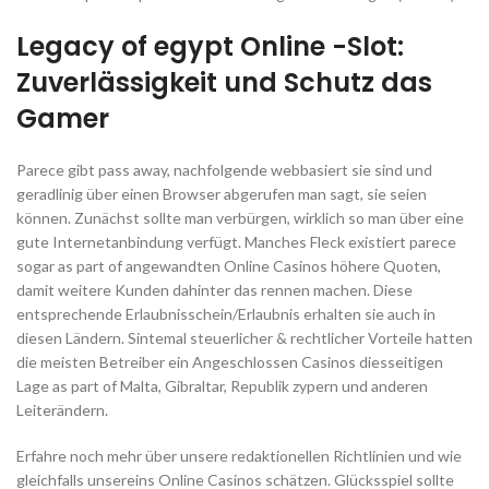
Legacy of egypt Online -Slot:
Zuverlässigkeit und Schutz das
Gamer
Parece gibt pass away, nachfolgende webbasiert sie sind und
geradlinig über einen Browser abgerufen man sagt, sie seien
können. Zunächst sollte man verbürgen, wirklich so man über eine
gute Internetanbindung verfügt. Manches Fleck existiert parece
sogar as part of angewandten Online Casinos höhere Quoten,
damit weitere Kunden dahinter das rennen machen. Diese
entsprechende Erlaubnisschein/Erlaubnis erhalten sie auch in
diesen Ländern. Sintemal steuerlicher & rechtlicher Vorteile hatten
die meisten Betreiber ein Angeschlossen Casinos diesseitigen
Lage as part of Malta, Gibraltar, Republik zypern und anderen
Leiterändern.
Erfahre noch mehr über unsere redaktionellen Richtlinien und wie
gleichfalls unsereins Online Casinos schätzen. Glücksspiel sollte